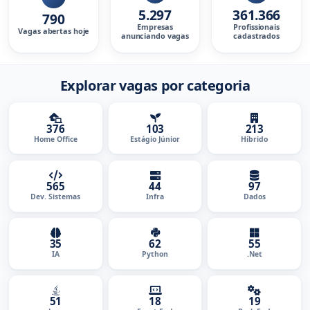
5.297
361.366
790
Empresas
Profissionais
Vagas abertas hoje
anunciando vagas
cadastrados
Explorar vagas por categoria
376
103
213
Home Office
Estágio Júnior
Híbrido
565
44
97
Dev. Sistemas
Infra
Dados
35
62
55
IA
Python
.Net
51
18
19