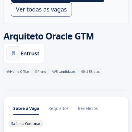
Ver todas as vagas
Arquiteto Oracle GTM
Entrust
Home Office
Pleno
5 candidatos
há 53 dias
Sobre a Vaga
Requisitos
Benefícios
Sobre a Vaga
Salário a Combinar