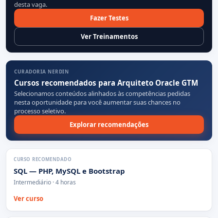
desta vaga.
Fazer Testes
Ver Treinamentos
CURADORIA NERDIN
Cursos recomendados para Arquiteto Oracle GTM
Selecionamos conteúdos alinhados às competências pedidas
nesta oportunidade para você aumentar suas chances no
processo seletivo.
Explorar recomendações
CURSO RECOMENDADO
SQL — PHP, MySQL e Bootstrap
Intermediário · 4 horas
Ver curso