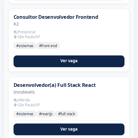
Consultor Desenvolvedor Frontend
K2
Presencial
São Paulo/SP
#sistemas
#front end
Ver vaga
Desenvolvedor(a) Full Stack React
Innolevels
Híbrido
São Paulo/SP
#sistemas
#reactjs
#full stack
Ver vaga