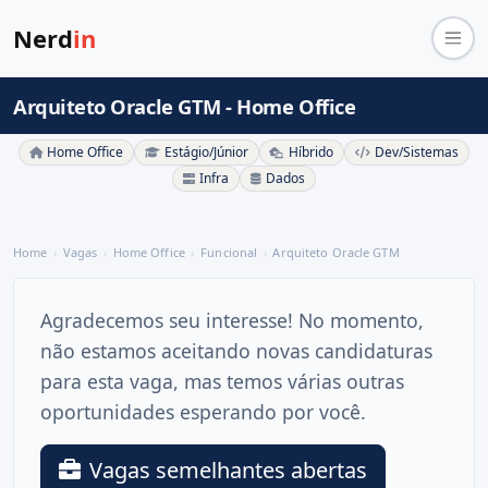
Nerd
in
Arquiteto Oracle GTM - Home Office
Home Office
Estágio/Júnior
Híbrido
Dev/Sistemas
Infra
Dados
Home
Vagas
Home Office
Funcional
Arquiteto Oracle GTM
Agradecemos seu interesse! No momento,
não estamos aceitando novas candidaturas
para esta vaga, mas temos várias outras
oportunidades esperando por você.
Vagas semelhantes abertas