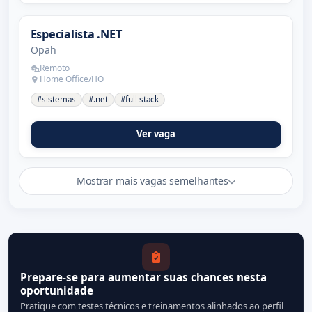
Especialista .NET
Opah
Remoto
Home Office/HO
#sistemas
#.net
#full stack
Ver vaga
Mostrar mais vagas semelhantes
Prepare-se para aumentar suas chances nesta
oportunidade
Pratique com testes técnicos e treinamentos alinhados ao perfil