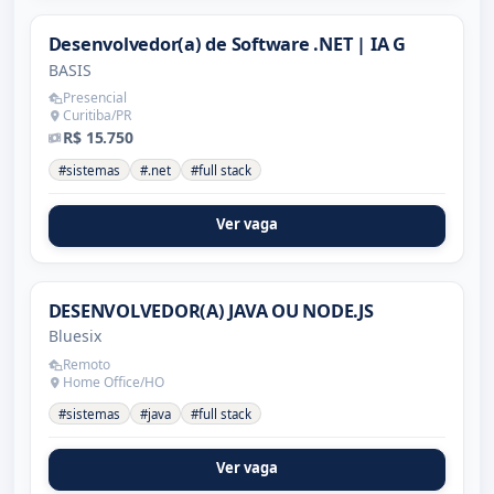
Desenvolvedor(a) de Software .NET | IA G
BASIS
Presencial
Curitiba/PR
R$ 15.750
#sistemas
#.net
#full stack
Ver vaga
DESENVOLVEDOR(A) JAVA OU NODE.JS
Bluesix
Remoto
Home Office/HO
#sistemas
#java
#full stack
Ver vaga