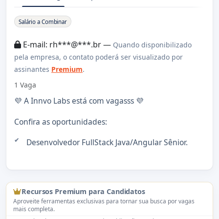
Sobre a Vaga
Salário a Combinar
E-mail: rh***@***.br —
Quando disponibilizado
pela empresa, o contato poderá ser visualizado por
assinantes
Premium
.
1 Vaga
💜 A Innvo Labs está com vagasss 💜
Confira as oportunidades:
Desenvolvedor FullStack Java/Angular Sênior.
Recursos Premium para Candidatos
Aproveite ferramentas exclusivas para tornar sua busca por vagas
mais completa.