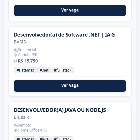
Ver vaga
Desenvolvedor(a) de Software .NET | IA G
BASIS
Presencial
Curitiba/PR
R$ 15.750
#sistemas
#.net
#full stack
Ver vaga
DESENVOLVEDOR(A) JAVA OU NODE.JS
Bluesix
Remoto
Home Office/HO
#sistemas
#java
#full stack