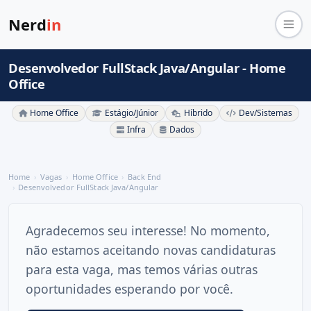
Nerd
in
Desenvolvedor FullStack Java/Angular - Home
Office
Home Office
Estágio/Júnior
Híbrido
Dev/Sistemas
Infra
Dados
Home
Vagas
Home Office
Back End
Desenvolvedor FullStack Java/Angular
Agradecemos seu interesse! No momento,
não estamos aceitando novas candidaturas
para esta vaga, mas temos várias outras
oportunidades esperando por você.