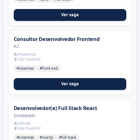
Ver vaga
Consultor Desenvolvedor Frontend
K2
Presencial
São Paulo/SP
#sistemas
#front end
Ver vaga
Desenvolvedor(a) Full Stack React
Innolevels
Híbrido
São Paulo/SP
#sistemas
#reactjs
#full stack