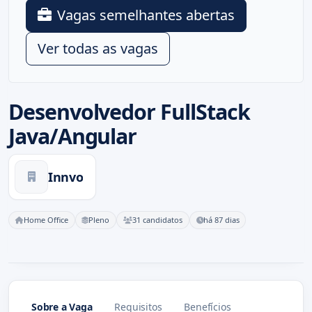
Vagas semelhantes abertas
Ver todas as vagas
Desenvolvedor FullStack
Java/Angular
Innvo
Home Office
Pleno
31 candidatos
há 87 dias
Sobre a Vaga
Requisitos
Benefícios