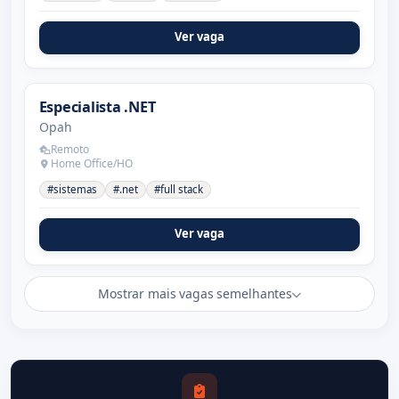
Ver vaga
Especialista .NET
Opah
Remoto
Home Office/HO
#sistemas
#.net
#full stack
Ver vaga
Mostrar mais vagas semelhantes