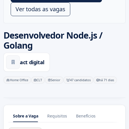
Ver todas as vagas
Desenvolvedor Node.js /
Golang
act digital
Home Office
CLT
Senior
47 candidatos
há 71 dias
Sobre a Vaga
Requisitos
Benefícios