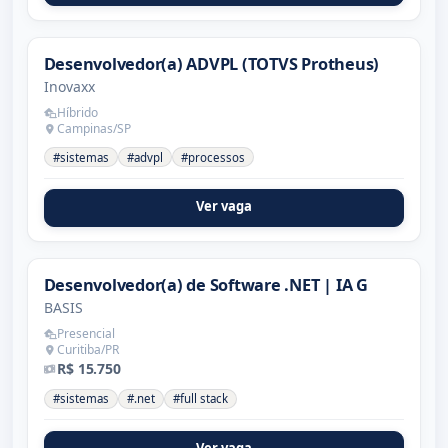
Desenvolvedor(a) ADVPL (TOTVS Protheus)
Inovaxx
Híbrido
Campinas/SP
#sistemas
#advpl
#processos
Ver vaga
Desenvolvedor(a) de Software .NET | IA G
BASIS
Presencial
Curitiba/PR
R$ 15.750
#sistemas
#.net
#full stack
Ver vaga