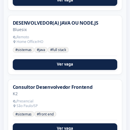
DESENVOLVEDOR(A) JAVA OU NODE.JS
Bluesix
Remoto
Home Office/HO
#sistemas
#java
#full stack
Ver vaga
Consultor Desenvolvedor Frontend
K2
Presencial
São Paulo/SP
#sistemas
#front end
Ver vaga