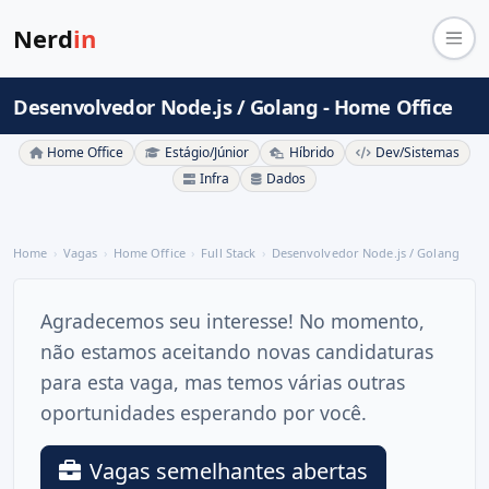
Nerd
in
Desenvolvedor Node.js / Golang - Home Office
Home Office
Estágio/Júnior
Híbrido
Dev/Sistemas
Infra
Dados
Home
Vagas
Home Office
Full Stack
Desenvolvedor Node.js / Golang
Agradecemos seu interesse! No momento,
não estamos aceitando novas candidaturas
para esta vaga, mas temos várias outras
oportunidades esperando por você.
Vagas semelhantes abertas