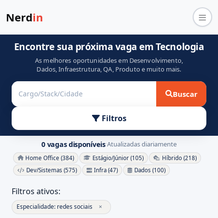
Nerd
in
Encontre sua próxima vaga em Tecnologia
As melhores oportunidades em Desenvolvimento,
Dados, Infraestrutura, QA, Produto e muito mais.
Buscar
Filtros
0 vagas disponíveis
Atualizadas diariamente
·
Home Office (384)
Estágio/Júnior (105)
Híbrido (218)
Dev/Sistemas (575)
Infra (47)
Dados (100)
Filtros ativos:
Especialidade: redes sociais
×