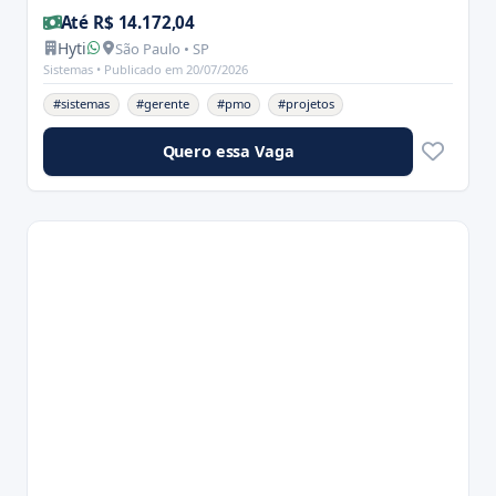
Até R$ 14.172,04
Hyti
São Paulo • SP
Sistemas •
Publicado em 20/07/2026
#sistemas
#gerente
#pmo
#projetos
Quero essa Vaga