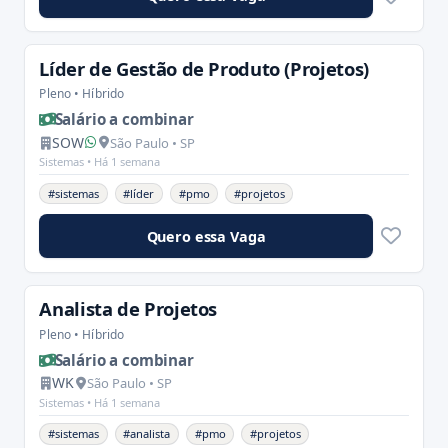
Líder de Gestão de Produto (Projetos)
Pleno • Híbrido
Salário a combinar
SOW
São Paulo • SP
Sistemas •
Há 1 semana
#sistemas
#líder
#pmo
#projetos
Quero essa Vaga
Analista de Projetos
Pleno • Híbrido
Salário a combinar
WK
São Paulo • SP
Sistemas •
Há 1 semana
#sistemas
#analista
#pmo
#projetos