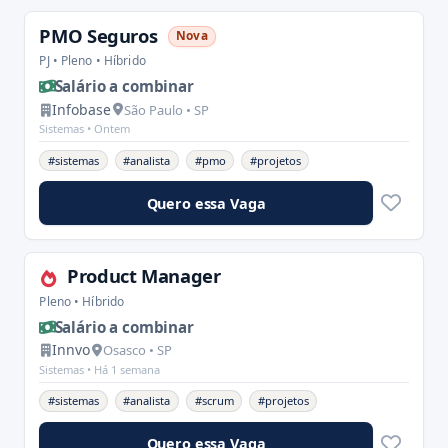
PMO Seguros
Nova
PJ • Pleno • Híbrido
Salário a combinar
Infobase
São Paulo • SP
Sistemas •
Ontem
#sistemas
#analista
#pmo
#projetos
Quero essa Vaga
Product Manager
Pleno • Híbrido
Salário a combinar
Innvo
Osasco • SP
Sistemas •
Há 1 semana
#sistemas
#analista
#scrum
#projetos
Quero essa Vaga