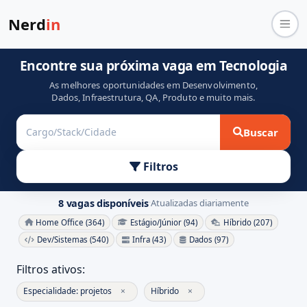
Nerd
in
Encontre sua próxima vaga em Tecnologia
As melhores oportunidades em Desenvolvimento,
Dados, Infraestrutura, QA, Produto e muito mais.
Buscar
Filtros
8 vagas disponíveis
Atualizadas diariamente
·
Home Office (364)
Estágio/Júnior (94)
Híbrido (207)
Dev/Sistemas (540)
Infra (43)
Dados (97)
Filtros ativos:
Especialidade: projetos
×
Híbrido
×