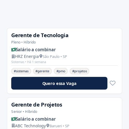
Gerente de Tecnologia
Pleno • Híbrido
Salário a combinar
HRZ Energia
São Paulo • SP
Sistemas •
Há 1 semana
#sistemas
#gerente
#pmo
#projetos
Quero essa Vaga
Gerente de Projetos
Senior • Híbrido
Salário a combinar
ABC Technology
Barueri • SP