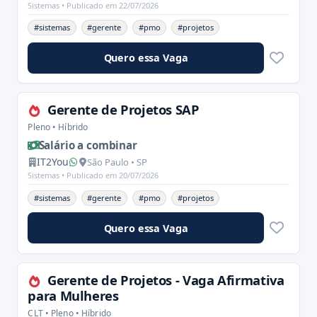
Sistemas •
Publicado em 22/07/2026
#sistemas
#gerente
#pmo
#projetos
Quero essa Vaga
Gerente de Projetos SAP
Pleno • Híbrido
Salário a combinar
IT2You
São Paulo • SP
Sistemas •
Publicado em 20/07/2026
#sistemas
#gerente
#pmo
#projetos
Quero essa Vaga
Gerente de Projetos - Vaga Afirmativa
para Mulheres
CLT • Pleno • Híbrido