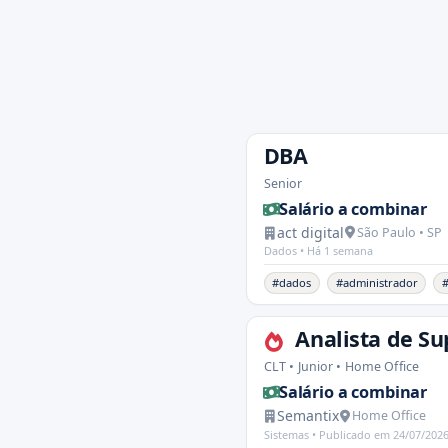
DBA
Senior
Salário a combinar
act digital
São Paulo • SP
Dados •
Há 1 semana
#dados
#administrador
#
Analista de Su
CLT • Junior • Home Office
Salário a combinar
Semantix
Home Office
Sistemas •
Publicado em 24/07/202