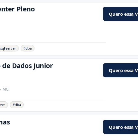
nter Pleno
Quero essa 
sql server
#dba
 de Dados Junior
Quero essa 
 • MG
rver
#dba
mas
Quero essa 