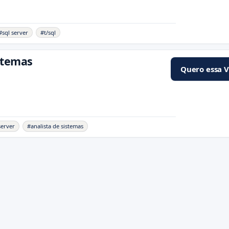
#sql server
#t/sql
stemas
Quero essa 
server
#analista de sistemas