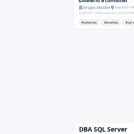
Salário a combinar
Grupo Master
Erechim • 
Sistemas •
Publicado em 22/07/202
#sistemas
#analista
#sql 
DBA SQL Server