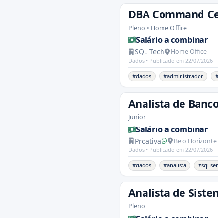
DBA Command Ce
Pleno • Home Office
Salário a combinar
SQL Tech
Home Office
Dados •
Publicado em 22/07/2026
#dados
#administrador
#
Analista de Banco
Junior
Salário a combinar
Proativa
Belo Horizonte
Dados •
Publicado em 22/07/2026
#dados
#analista
#sql se
Analista de Siste
Pleno