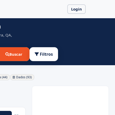
Login
a
ra, QA,
Filtros
Buscar
a (44)
Dados (93)