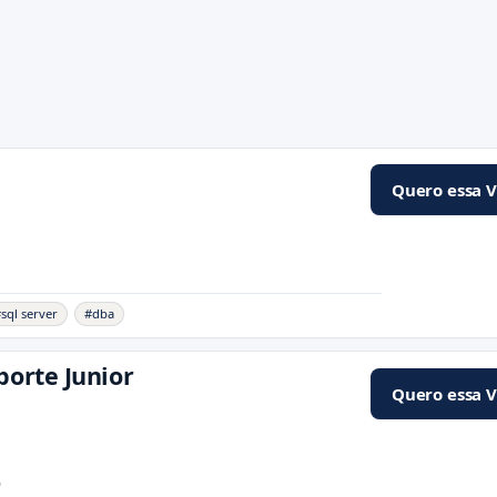
Quero essa 
sql server
#dba
porte Junior
Quero essa 
6