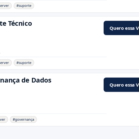
server
#suporte
te Técnico
Quero essa 
6
server
#suporte
rnança de Dados
Quero essa 
rver
#governança