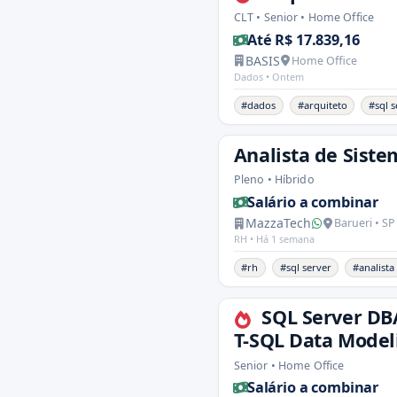
CLT • Senior • Home Office
Até R$ 17.839,16
BASIS
Home Office
Dados •
Ontem
#dados
#arquiteto
#sql s
Analista de Siste
Pleno • Híbrido
Salário a combinar
MazzaTech
Barueri • SP
RH •
Há 1 semana
#rh
#sql server
#analista
SQL Server DBA
T-SQL Data Model
Senior • Home Office
Salário a combinar