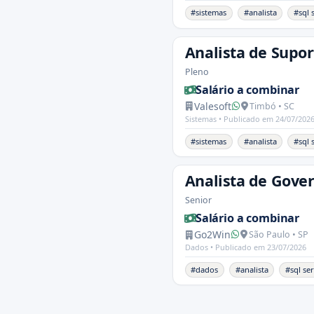
#sistemas
#analista
#sql 
Analista de Supor
Pleno
Salário a combinar
Valesoft
Timbó • SC
Sistemas •
Publicado em 24/07/202
#sistemas
#analista
#sql 
Analista de Gove
Senior
Salário a combinar
Go2Win
São Paulo • SP
Dados •
Publicado em 23/07/2026
#dados
#analista
#sql se