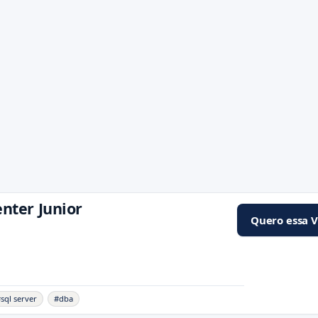
ter Junior
Quero essa 
sql server
#dba