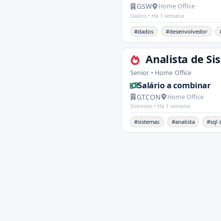
GSW
Home Office
Dados •
Há 1 semana
#dados
#desenvolvedor
Analista de Si
Senior • Home Office
Salário a combinar
GTCON
Home Office
Sistemas •
Há 1 semana
#sistemas
#analista
#sql 