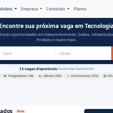
didato
Empresa
Conteúdo
Planos
Encontre sua próxima vaga em Tecnologi
hores oportunidades em Desenvolvimento, Dados, Infraestrutu
Produto e muito mais.
13 vagas disponíveis
·
Atualizadas diariamente
Estágio/Júnior (98)
Híbrido (208)
Dev/Sistemas (550)
Infr
Dados
Nova