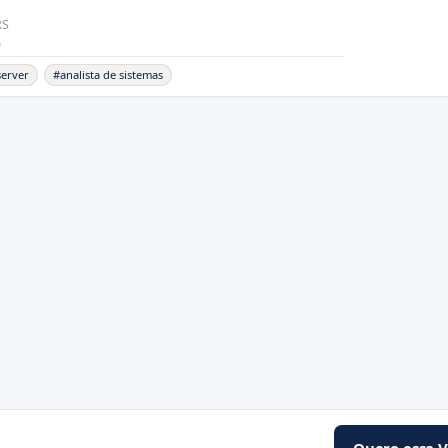
RS
6
server
#analista de sistemas
Quero essa 