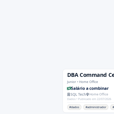
DBA Command Cen
Junior • Home Office
Salário a combinar
SQL Tech
Home Office
Dados •
Publicado em 22/07/2026
#dados
#administrador
#