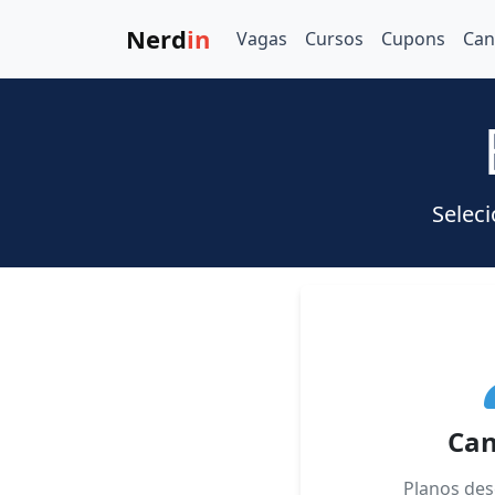
Nerd
in
Vagas
Cursos
Cupons
Can
Seleci
Can
Planos des