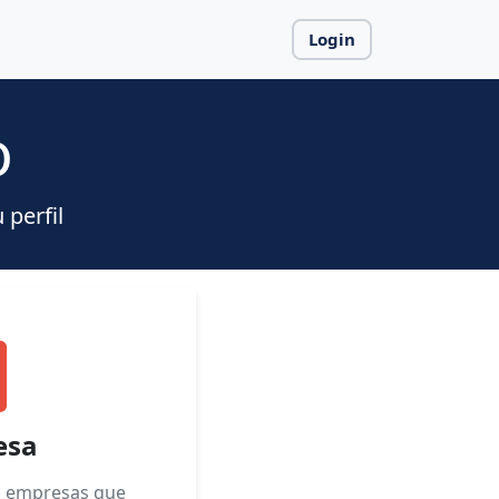
Login
o
 perfil
esa
a empresas que