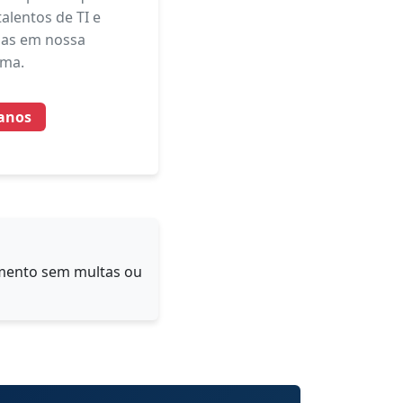
alentos de TI e
gas em nossa
rma.
lanos
omento sem multas ou