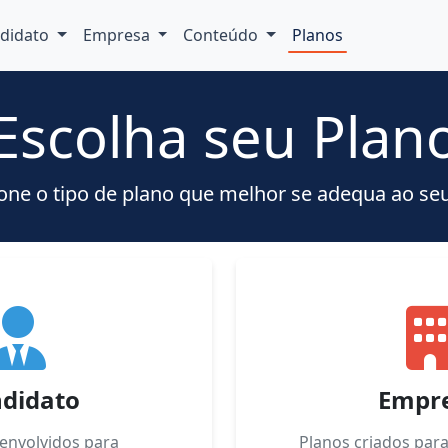
didato
Empresa
Conteúdo
Planos
Escolha seu Plan
one o tipo de plano que melhor se adequa ao seu
didato
Empr
envolvidos para
Planos criados par