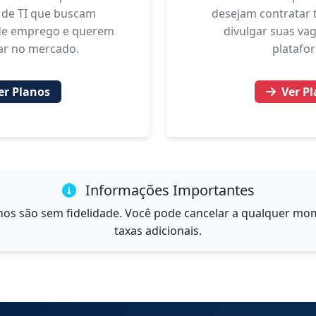
s de TI que buscam
desejam contratar t
de emprego e querem
divulgar suas va
ar no mercado.
platafo
er Planos
Ver P
Informações Importantes
nos são sem fidelidade. Você pode cancelar a qualquer m
taxas adicionais.