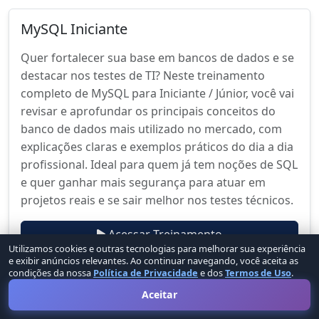
MySQL Iniciante
Quer fortalecer sua base em bancos de dados e se
destacar nos testes de TI? Neste treinamento
completo de MySQL para Iniciante / Júnior, você vai
revisar e aprofundar os principais conceitos do
banco de dados mais utilizado no mercado, com
explicações claras e exemplos práticos do dia a dia
profissional. Ideal para quem já tem noções de SQL
e quer ganhar mais segurança para atuar em
projetos reais e se sair melhor nos testes técnicos.
Acessar Treinamento
Utilizamos cookies e outras tecnologias para melhorar sua experiência
e exibir anúncios relevantes. Ao continuar navegando, você aceita as
condições da nossa
Política de Privacidade
e dos
Termos de Uso
.
MySQL Intermediário
Aceitar