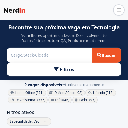
Nerd
in
Encontre sua próxima vaga em Tecnologia
As melhores oportunidades em Desenvolvimento,
Dados, Infraestrutura, QA, Produto e muito mais.
Buscar
Filtros
2 vagas disponíveis
Atualizadas diariamente
·
Home Office (371)
Estágio/Júnior (98)
Híbrido (213)
Dev/Sistemas (557)
Infra (46)
Dados (93)
Filtros ativos:
Especialidade: t/sql
×