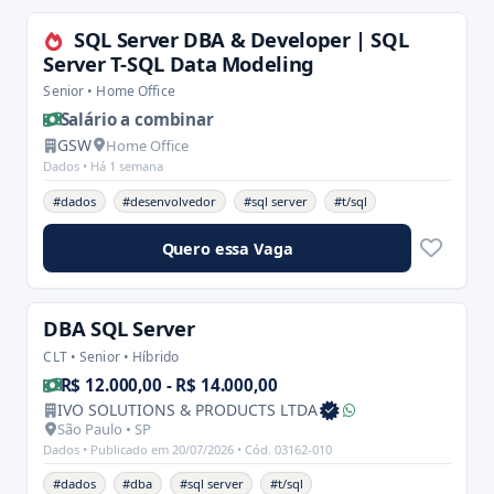
SQL Server DBA & Developer | SQL
Server T-SQL Data Modeling
Senior • Home Office
Salário a combinar
GSW
Home Office
Dados •
Há 1 semana
#dados
#desenvolvedor
#sql server
#t/sql
Quero essa Vaga
DBA SQL Server
CLT • Senior • Híbrido
R$ 12.000,00 - R$ 14.000,00
IVO SOLUTIONS & PRODUCTS LTDA
São Paulo • SP
Dados •
Publicado em 20/07/2026
• Cód. 03162-010
#dados
#dba
#sql server
#t/sql