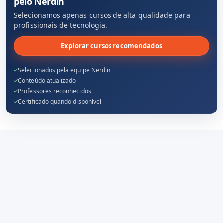
pelo Nerdin
Selecionamos apenas cursos de alta qualidade para
profissionais de tecnologia.
Explorar cursos recomendados
Selecionados pela equipe Nerdin
Conteúdo atualizado
Professores reconhecidos
Certificado quando disponível