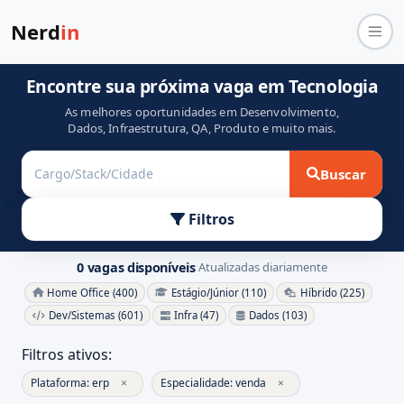
Nerd
in
Encontre sua próxima vaga em Tecnologia
As melhores oportunidades em Desenvolvimento,
Dados, Infraestrutura, QA, Produto e muito mais.
Buscar
Filtros
0 vagas disponíveis
Atualizadas diariamente
·
Home Office (400)
Estágio/Júnior (110)
Híbrido (225)
Dev/Sistemas (601)
Infra (47)
Dados (103)
Filtros ativos:
Plataforma: erp
×
Especialidade: venda
×