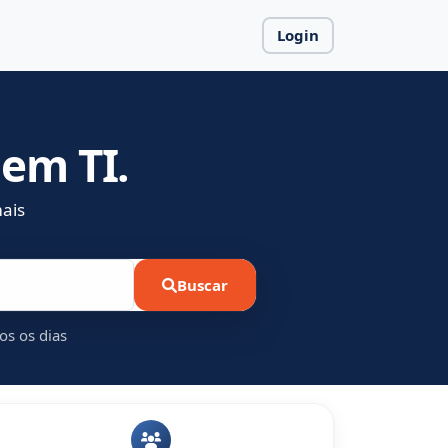
Login
em TI.
ais
Buscar
os os dias