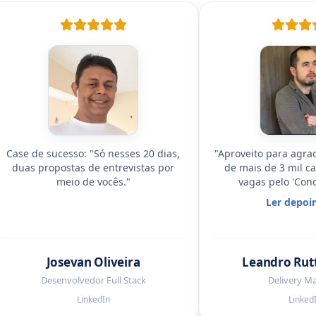
Case de sucesso: "Só nesses 20 dias,
"Aproveito para agra
duas propostas de entrevistas por
de mais de 3 mil c
meio de vocês."
vagas pelo 'Conc
'Concorrente 2', a 
Ler depoi
que deu resultado fo
vezes ainda. Eu e mi
muito gratos 
Josevan Oliveira
Leandro Rut
Desenvolvedor Full Stack
Delivery M
LinkedIn
Linked