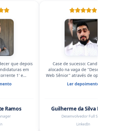
decer que depois
Case de sucesso: Candidato foi
andidaturas em
alocado na vaga de "Desenvolvedor
orrente 1' e
Web Sênior" através de oportunidade
única plataforma
anunciada no Nerd
in
!
mento
Ler depoimento
i o Nerd
in
, duas
nha família somos
ao Nerd
in
."
te Ramos
Guilherme da Silva Moraes
anager
Desenvolvedor Full Stack
In
LinkedIn