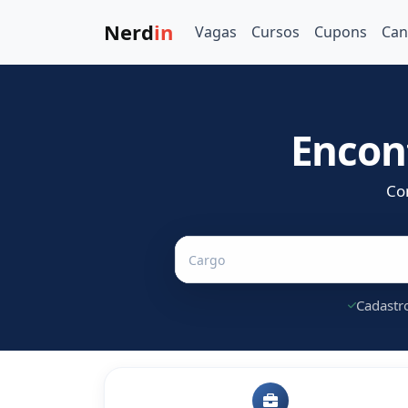
Nerd
in
Vagas
Cursos
Cupons
Can
Encon
Co
Cadastro