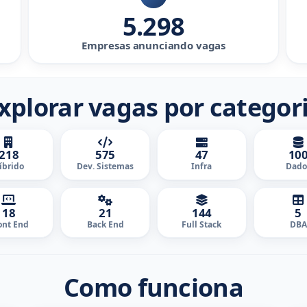
5.298
Empresas anunciando vagas
xplorar vagas por categor
218
575
47
10
íbrido
Dev. Sistemas
Infra
Dado
18
21
144
5
ont End
Back End
Full Stack
DBA
Como funciona