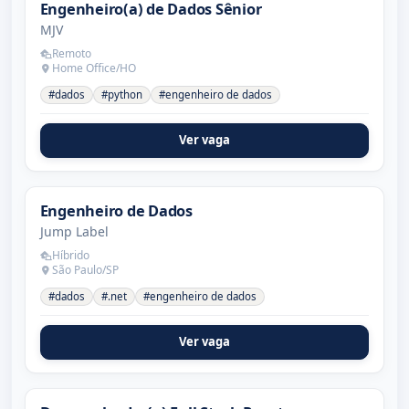
Engenheiro(a) de Dados Sênior
MJV
Remoto
Home Office/HO
#dados
#python
#engenheiro de dados
Ver vaga
Engenheiro de Dados
Jump Label
Híbrido
São Paulo/SP
#dados
#.net
#engenheiro de dados
Ver vaga