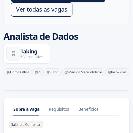
Ver todas as vagas
Analista de Dados
Taking
6 Vagas Ativas
Home Office
PJ
Pleno
Mais de 50 candidatos
há 67 dias
Sobre a Vaga
Requisitos
Benefícios
Sobre a Vaga
Salário a Combinar