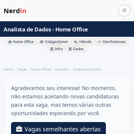
Nerd
in
Analista de Dados - Home Office
Home Office
Estágio/Júnior
Híbrido
Dev/Sistemas
Infra
Dados
Home
Vagas
Home Office
Analytics
Analista de Dados
Agradecemos seu interesse! No momento,
não estamos aceitando novas candidaturas
para esta vaga, mas temos várias outras
oportunidades esperando por você.
Vagas semelhantes abertas