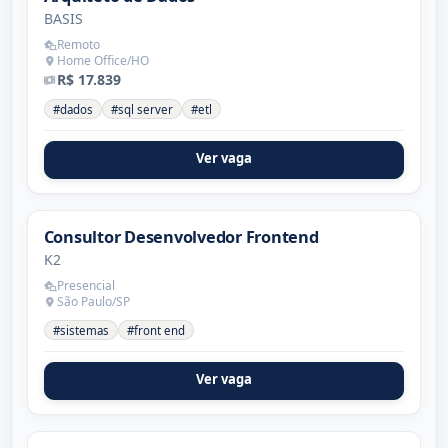
BASIS
Remoto
Home Office/HO
R$ 17.839
#dados
#sql server
#etl
Ver vaga
Consultor Desenvolvedor Frontend
K2
Presencial
São Paulo/SP
#sistemas
#front end
Ver vaga