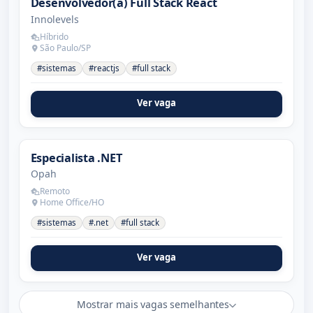
Desenvolvedor(a) Full Stack React
Innolevels
Híbrido
São Paulo/SP
#sistemas
#reactjs
#full stack
Ver vaga
Especialista .NET
Opah
Remoto
Home Office/HO
#sistemas
#.net
#full stack
Ver vaga
Mostrar mais vagas semelhantes