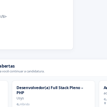
/li>
abertas
 você continuar a candidatura.
Desenvolvedor(a) Full Stack Pleno –
A
PHP
ac
Usys
Híbrido