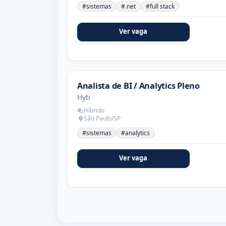
#sistemas
#.net
#full stack
Ver vaga
Analista de BI / Analytics Pleno
Hyti
Híbrido
São Paulo/SP
#sistemas
#analytics
Ver vaga