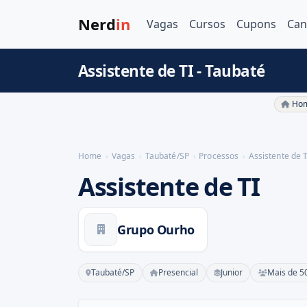
Nerd
in
Vagas
Cursos
Cupons
Can
Assistente de TI - Taubaté
Hom
Home
Vagas
Taubaté/SP
Processos
Assistente de T
Assistente de TI
Grupo Ourho
Taubaté/SP
Presencial
Junior
Mais de 5