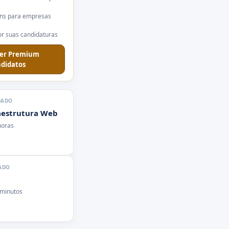
ns para empresas
r suas candidaturas
er Premium
didatos
DADO
aestrutura Web
horas
ADO
 minutos