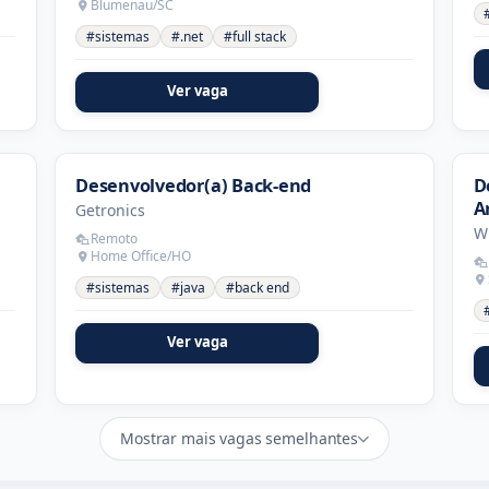
Blumenau/SC
#sistemas
#.net
#full stack
Ver vaga
Desenvolvedor(a) Back-end
D
Ar
Getronics
W
Remoto
Home Office/HO
#sistemas
#java
#back end
Ver vaga
Mostrar mais vagas semelhantes