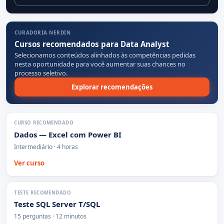
CURADORIA NERDIN
Cursos recomendados para Data Analyst
Selecionamos conteúdos alinhados às competências pedidas
nesta oportunidade para você aumentar suas chances no
processo seletivo.
Explorar recomendações
CURSO RECOMENDADO
Dados — Excel com Power BI
Intermediário · 4 horas
Ver curso
TESTE RECOMENDADO
Teste SQL Server T/SQL
15 perguntas · 12 minutos