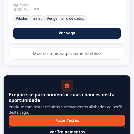
Híbrido
São Paulo/SP
#dados
#.net
#engenheiro de dados
Ver vaga
Mostrar mais vagas semelhantes
Prepare-se para aumentar suas chances nesta
oportunidade
Pratique com testes técnicos e treinamentos alinhados ao perfil
desta vaga.
Fazer Testes
Ver Treinamentos