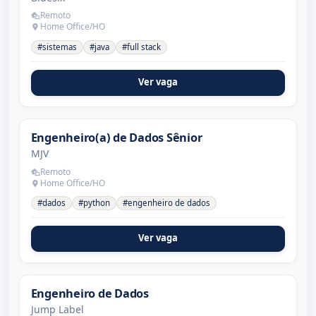
Remoto
Home Office/HO
#sistemas
#java
#full stack
Ver vaga
Engenheiro(a) de Dados Sênior
MJV
Remoto
Home Office/HO
#dados
#python
#engenheiro de dados
Ver vaga
Engenheiro de Dados
Jump Label