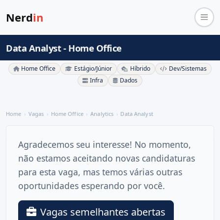
Nerd
in
Data Analyst - Home Office
Home Office
Estágio/Júnior
Híbrido
Dev/Sistemas
Infra
Dados
Home
Vagas
Home Office
Analytics
Data Analyst
Agradecemos seu interesse! No momento,
não estamos aceitando novas candidaturas
para esta vaga, mas temos várias outras
oportunidades esperando por você.
Vagas semelhantes abertas