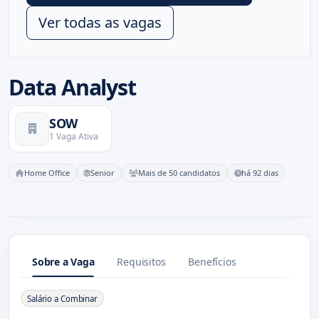
Ver todas as vagas
Data Analyst
SOW
1 Vaga Ativa
Home Office
Senior
Mais de 50 candidatos
há 92 dias
Sobre a Vaga
Requisitos
Benefícios
Sobre a Vaga
Salário a Combinar