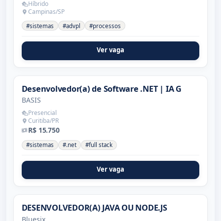
Híbrido
Campinas/SP
#sistemas
#advpl
#processos
Ver vaga
Desenvolvedor(a) de Software .NET | IA G
BASIS
Presencial
Curitiba/PR
R$ 15.750
#sistemas
#.net
#full stack
Ver vaga
DESENVOLVEDOR(A) JAVA OU NODE.JS
Bluesix