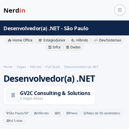
Nerd
in
Desenvolvedor(a) .NET - São Paulo
Home Office
Estágio/Júnior
Híbrido
Dev/Sistemas
Infra
Dados
Home
Vagas
Híbrido
Full Stack
Desenvolvedor(a) .NET
Desenvolvedor(a) .NET
GV2C Consulting & Solutions
3 Vagas Ativas
São Paulo/SP
Híbrido
PJ
Pleno
Mais de 50 candidatos
há 5 dias