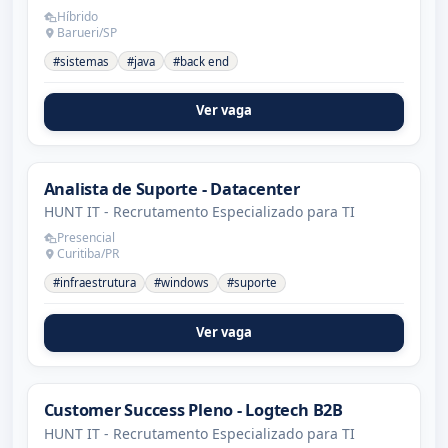
Híbrido
Barueri/SP
#sistemas
#java
#back end
Ver vaga
Analista de Suporte - Datacenter
HUNT IT - Recrutamento Especializado para TI
Presencial
Curitiba/PR
#infraestrutura
#windows
#suporte
Ver vaga
Customer Success Pleno - Logtech B2B
HUNT IT - Recrutamento Especializado para TI