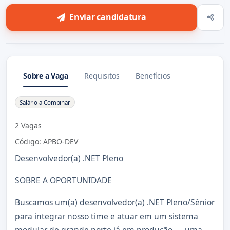
Enviar candidatura
Sobre a Vaga
Requisitos
Benefícios
Sobre a Vaga
Salário a Combinar
2 Vagas
Código: APBO-DEV
Desenvolvedor(a) .NET Pleno
SOBRE A OPORTUNIDADE
Buscamos um(a) desenvolvedor(a) .NET Pleno/Sênior
para integrar nosso time e atuar em um sistema