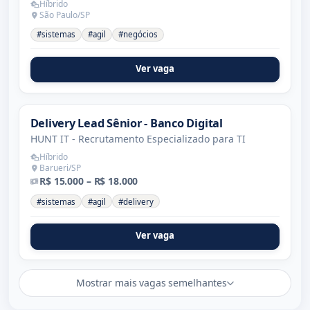
Híbrido
São Paulo/SP
#sistemas
#agil
#negócios
Ver vaga
Delivery Lead Sênior - Banco Digital
HUNT IT - Recrutamento Especializado para TI
Híbrido
Barueri/SP
R$ 15.000 – R$ 18.000
#sistemas
#agil
#delivery
Ver vaga
Mostrar mais vagas semelhantes