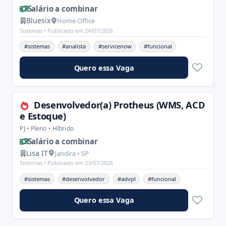
Salário a combinar
Bluesix
Home Office
Sistemas •
Publicado em 24/07/2026
#sistemas
#analista
#servicenow
#funcional
Quero essa Vaga
Desenvolvedor(a) Protheus (WMS, ACD
e Estoque)
PJ • Pleno • Híbrido
Salário a combinar
Lisa IT
Jandira • SP
Sistemas •
Publicado em 23/07/2026
#sistemas
#desenvolvedor
#advpl
#funcional
Quero essa Vaga