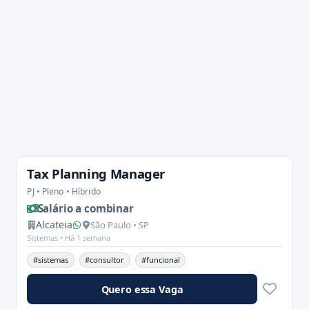
Tax Planning Manager
PJ • Pleno • Híbrido
Salário a combinar
Alcateia
São Paulo • SP
Sistemas •
Há 1 semana
#sistemas
#consultor
#funcional
Quero essa Vaga