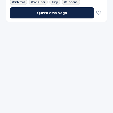
#sistemas
#consultor
#sap
#funcional
Quero essa Vaga