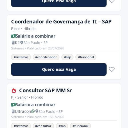
Quero essa Vaga
Coordenador de Governança de TI – SAP
Pleno • Híbrido
Salário a combinar
K2
São Paulo • SP
Sistemas •
Publicado em 23/07/2026
#sistemas
#coordenador
#sap
#funcional
Quero essa Vaga
Consultor SAP MM Sr
PJ • Senior • Híbrido
Salário a combinar
Ultracon
São Paulo • SP
Sistemas •
Publicado em 16/07/2026
#sistemas
#consultor
#sap
#funcional