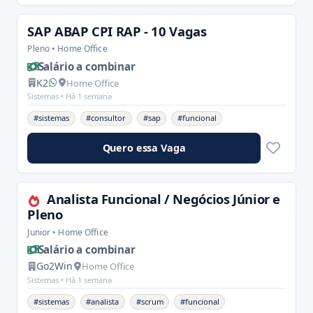
SAP ABAP CPI RAP - 10 Vagas
Pleno • Home Office
Salário a combinar
K2
Home Office
Sistemas •
Há 1 semana
#sistemas
#consultor
#sap
#funcional
Quero essa Vaga
Analista Funcional / Negócios Júnior e
Pleno
Junior • Home Office
Salário a combinar
Go2Win
Home Office
Sistemas •
Há 1 semana
#sistemas
#analista
#scrum
#funcional