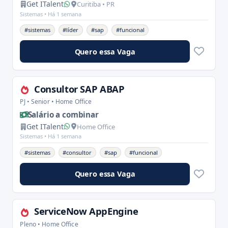
Get ITalent
Curitiba • PR
Sistemas •
Há 1 semana
#sistemas
#líder
#sap
#funcional
Quero essa Vaga
Consultor SAP ABAP
PJ • Senior • Home Office
Salário a combinar
Get ITalent
Home Office
Sistemas •
Há 1 semana
#sistemas
#consultor
#sap
#funcional
Quero essa Vaga
ServiceNow AppEngine
Pleno • Home Office