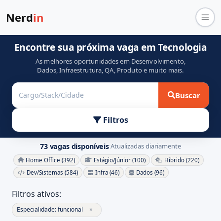
Nerd
in
Encontre sua próxima vaga em Tecnologia
As melhores oportunidades em Desenvolvimento,
Dados, Infraestrutura, QA, Produto e muito mais.
Buscar
Filtros
73 vagas disponíveis
Atualizadas diariamente
·
Home Office (392)
Estágio/Júnior (100)
Híbrido (220)
Dev/Sistemas (584)
Infra (46)
Dados (96)
Filtros ativos:
Especialidade: funcional
×