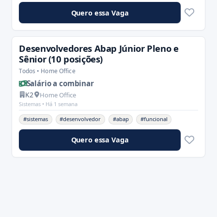
Quero essa Vaga
Desenvolvedores Abap Júnior Pleno e
Sênior (10 posições)
Todos • Home Office
Salário a combinar
K2
Home Office
Sistemas •
Há 1 semana
#sistemas
#desenvolvedor
#abap
#funcional
Quero essa Vaga