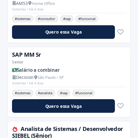
AM53
Home Office
Sistemas •
Há 4 dias
#sistemas
#consultor
#sap
#funcional
Quero essa Vaga
SAP MM Sr
Senior
Salário a combinar
Decision
São Paulo • SP
Sistemas •
Há 4 dias
#sistemas
#analista
#sap
#funcional
Quero essa Vaga
Analista de Sistemas / Desenvolvedor
SIEBEL (Sênior)