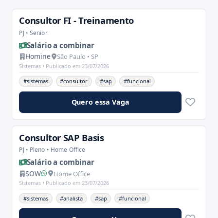
Consultor FI - Treinamento
PJ • Senior
Salário a combinar
Homine
São Paulo • SP
Sistemas •
Publicado em 23/07/2026
#sistemas
#consultor
#sap
#funcional
Quero essa Vaga
Consultor SAP Basis
PJ • Pleno • Home Office
Salário a combinar
SOW
Home Office
Sistemas •
Publicado em 23/07/2026
#sistemas
#analista
#sap
#funcional