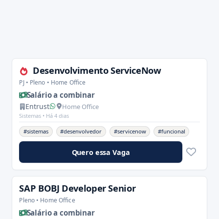
Desenvolvimento ServiceNow
PJ • Pleno • Home Office
Salário a combinar
Entrust
Home Office
Sistemas •
Há 4 dias
#sistemas
#desenvolvedor
#servicenow
#funcional
Quero essa Vaga
SAP BOBJ Developer Senior
Pleno • Home Office
Salário a combinar