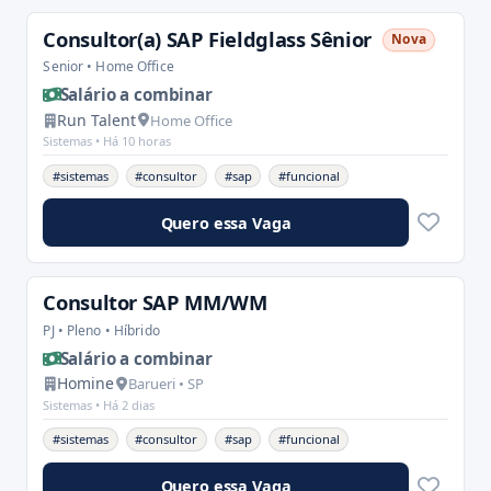
Consultor(a) SAP Fieldglass Sênior
Nova
Senior • Home Office
Salário a combinar
Run Talent
Home Office
Sistemas •
Há 10 horas
#sistemas
#consultor
#sap
#funcional
Quero essa Vaga
Consultor SAP MM/WM
PJ • Pleno • Híbrido
Salário a combinar
Homine
Barueri • SP
Sistemas •
Há 2 dias
#sistemas
#consultor
#sap
#funcional
Quero essa Vaga