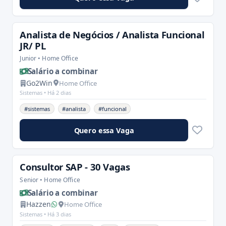
Analista de Negócios / Analista Funcional
JR/ PL
Junior • Home Office
Salário a combinar
Go2Win
Home Office
Sistemas •
Há 2 dias
#sistemas
#analista
#funcional
Quero essa Vaga
Consultor SAP - 30 Vagas
Senior • Home Office
Salário a combinar
Hazzen
Home Office
Sistemas •
Há 3 dias