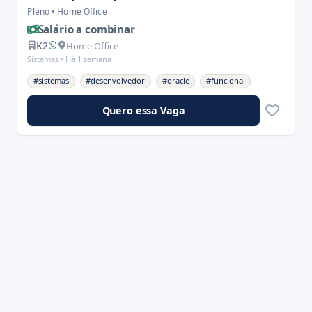
Pleno • Home Office
Salário a combinar
K2
Home Office
Sistemas •
Há 1 semana
#sistemas
#desenvolvedor
#oracle
#funcional
Quero essa Vaga