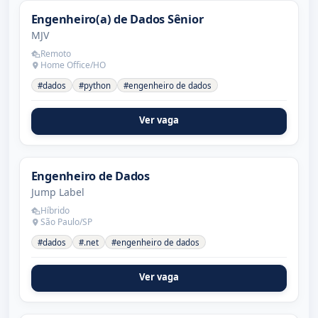
Engenheiro(a) de Dados Sênior
MJV
Remoto
Home Office/HO
#dados
#python
#engenheiro de dados
Ver vaga
Engenheiro de Dados
Jump Label
Híbrido
São Paulo/SP
#dados
#.net
#engenheiro de dados
Ver vaga