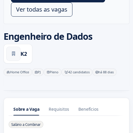
Ver todas as vagas
Engenheiro de Dados
K2
Home Office
PJ
Pleno
42 candidatos
há 88 dias
Sobre a Vaga
Requisitos
Benefícios
Sobre a Vaga
Salário a Combinar