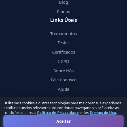
Blog
Planos
Links Úteis
Treinamentos
Testes
Certificados
LGPD
Sobre Nós
Fale Conosco
Ajuda
Utilizamos cookies e outras tecnologias para melhorar sua experiência
e exibir anúncios relevantes. Ao continuar navegando, você aceita as
condições da nossa
Política de Privacidade
e dos
Termos de Uso
.
© 2026 Nerd
in
by Groupin Labs. Todos os direitos reservados.
Aceitar