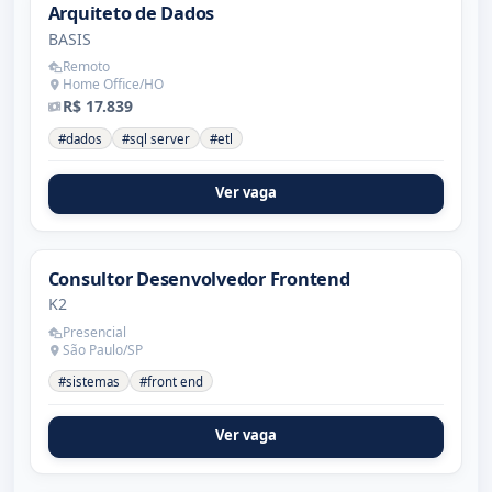
Arquiteto de Dados
BASIS
Remoto
Home Office/HO
R$ 17.839
#dados
#sql server
#etl
Ver vaga
Consultor Desenvolvedor Frontend
K2
Presencial
São Paulo/SP
#sistemas
#front end
Ver vaga