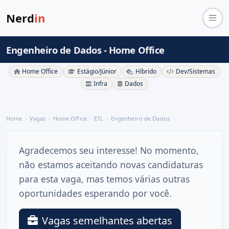
Nerd
in
Engenheiro de Dados - Home Office
Home Office
Estágio/Júnior
Híbrido
Dev/Sistemas
Infra
Dados
Home
Vagas
Home Office
ETL
Engenheiro de Dados
Agradecemos seu interesse! No momento,
não estamos aceitando novas candidaturas
para esta vaga, mas temos várias outras
oportunidades esperando por você.
Vagas semelhantes abertas