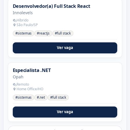
Desenvolvedor(a) Full Stack React
Innolevels
Híbrido
São Paulo/SP
#sistemas
#reactjs
#full stack
Ver vaga
Especialista .NET
Opah
Remoto
Home Office/HO
#sistemas
#.net
#full stack
Ver vaga