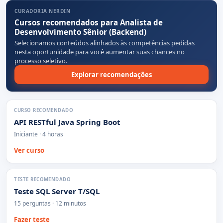
CURADORIA NERDIN
Cursos recomendados para Analista de
Desenvolvimento Sênior (Backend)
Selecionamos conteúdos alinhados às competências pedidas
nesta oportunidade para você aumentar suas chances no
processo seletivo.
Explorar recomendações
CURSO RECOMENDADO
API RESTful Java Spring Boot
Iniciante · 4 horas
Ver curso
TESTE RECOMENDADO
Teste SQL Server T/SQL
15 perguntas · 12 minutos
Fazer teste