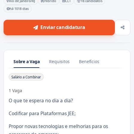
Rio de Janeiro/RJ
Híbrido
CLT
18 candidatos
há 1018 dias
Enviar candidatura
Sobre a Vaga
Requisitos
Benefícios
Sobre a Vaga
Salário a Combinar
1 Vaga
O que te espera no dia a dia?
Codificar para Plataformas JEE;
Propor novas tecnologias e melhorias para os