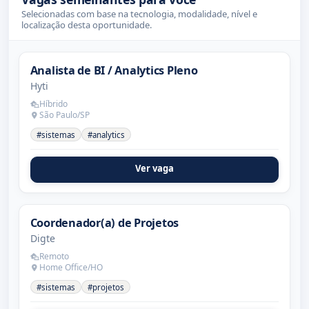
Selecionadas com base na tecnologia, modalidade, nível e
localização desta oportunidade.
Analista de BI / Analytics Pleno
Hyti
Híbrido
São Paulo/SP
#sistemas
#analytics
Ver vaga
Coordenador(a) de Projetos
Digte
Remoto
Home Office/HO
#sistemas
#projetos