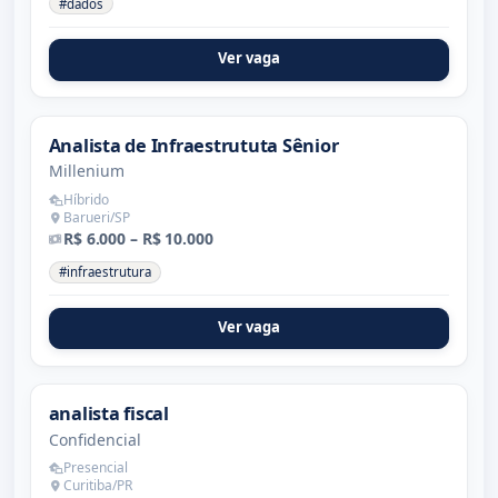
#dados
Ver vaga
Analista de Infraestrututa Sênior
Millenium
Híbrido
Barueri/SP
R$ 6.000 – R$ 10.000
#infraestrutura
Ver vaga
analista fiscal
Confidencial
Presencial
Curitiba/PR