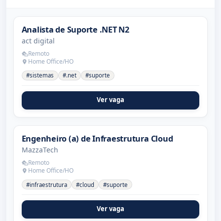
Analista de Suporte .NET N2
act digital
Remoto
Home Office/HO
#sistemas
#.net
#suporte
Ver vaga
Engenheiro (a) de Infraestrutura Cloud
MazzaTech
Remoto
Home Office/HO
#infraestrutura
#cloud
#suporte
Ver vaga