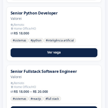
Senior Python Developer
Valorei
Remoto
Home Office/HO
R$ 18.000
#sistemas
#python
#inteligência artificial
Ver vaga
Senior Fullstack Software Engineer
Valorei
Remoto
Home Office/HO
R$ 18.000 – R$ 20.000
#sistemas
#reactjs
#full stack