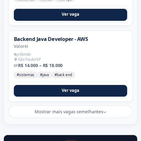
Ver vaga
Backend Java Developer - AWS
Valorei
Híbrido
São Paulo/SP
R$ 14.000 – R$ 18.000
#sistemas
#java
#back end
Ver vaga
Mostrar mais vagas semelhantes