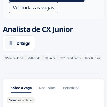
Ver todas as vagas
Analista de CX Junior
D4Sign
São Paulo/SP
Híbrido
Junior
26 candidatos
há 89 dias
Sobre a Vaga
Requisitos
Benefícios
Sobre a Vaga
Salário a Combinar