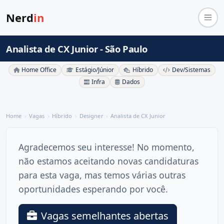
Nerd
in
Analista de CX Junior - São Paulo
Home Office
Estágio/Júnior
Híbrido
Dev/Sistemas
Infra
Dados
Home
Vagas
Híbrido
Designer
Analista de CX Junior
Agradecemos seu interesse! No momento,
não estamos aceitando novas candidaturas
para esta vaga, mas temos várias outras
oportunidades esperando por você.
Vagas semelhantes abertas