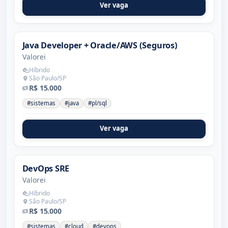
Ver vaga
Java Developer + Oracle/AWS (Seguros)
Valorei
Híbrido
São Paulo/SP
R$ 15.000
#sistemas
#java
#pl/sql
Ver vaga
DevOps SRE
Valorei
Híbrido
São Paulo/SP
R$ 15.000
#sistemas
#cloud
#devops