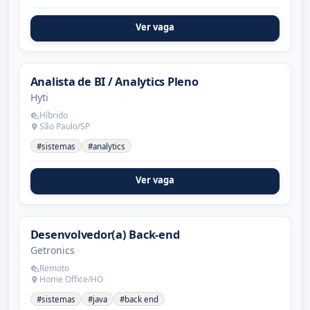
Ver vaga
Analista de BI / Analytics Pleno
Hyti
Híbrido
São Paulo/SP
#sistemas
#analytics
Ver vaga
Desenvolvedor(a) Back-end
Getronics
Remoto
Home Office/HO
#sistemas
#java
#back end