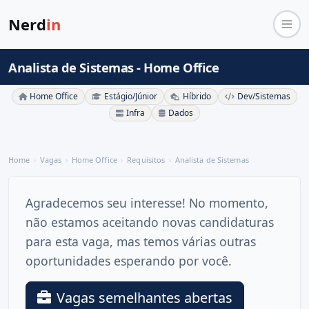
Nerd
in
Analista de Sistemas - Home Office
Home Office
Estágio/Júnior
Híbrido
Dev/Sistemas
Infra
Dados
Home
Vagas
Home Office
Requisitos
Analista de Sistemas
Agradecemos seu interesse! No momento,
não estamos aceitando novas candidaturas
para esta vaga, mas temos várias outras
oportunidades esperando por você.
Vagas semelhantes abertas