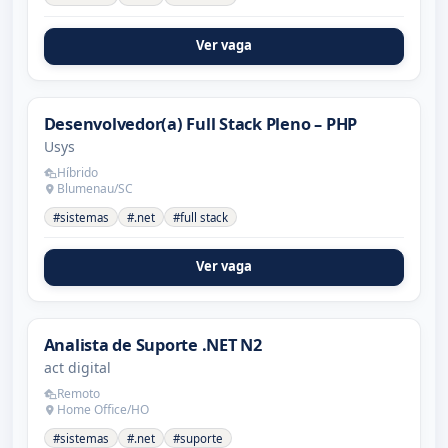
Ver vaga
Desenvolvedor(a) Full Stack Pleno – PHP
Usys
Híbrido
Blumenau/SC
#sistemas
#.net
#full stack
Ver vaga
Analista de Suporte .NET N2
act digital
Remoto
Home Office/HO
#sistemas
#.net
#suporte