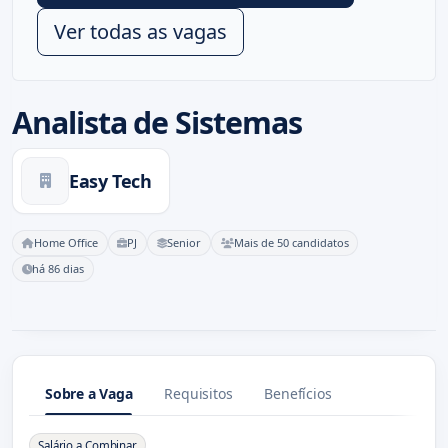
Ver todas as vagas
Analista de Sistemas
Easy Tech
Home Office
PJ
Senior
Mais de 50 candidatos
há 86 dias
Sobre a Vaga
Requisitos
Benefícios
Sobre a Vaga
Salário a Combinar