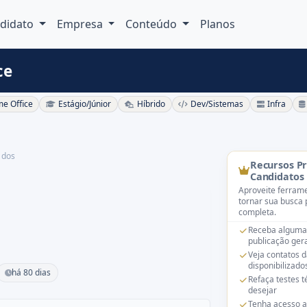
didato
Empresa
Conteúdo
Planos
ce
e Office
Estágio/Júnior
Híbrido
Dev/Sistemas
Infra
ados
Recursos P
Candidatos
Aproveite ferrame
tornar sua busca 
completa.
Receba alguma
publicação gera
Veja contatos 
disponibilizado
há 80 dias
Refaça testes 
desejar
Tenha acesso a