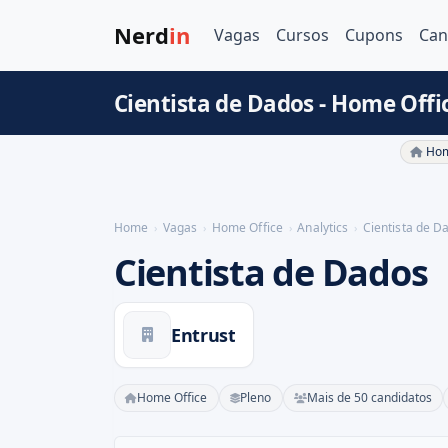
Nerd
in
Vagas
Cursos
Cupons
Can
Cientista de Dados - Home Offi
Hom
Home
Vagas
Home Office
Analytics
Cientista de D
Cientista de Dados
Entrust
Home Office
Pleno
Mais de 50 candidatos