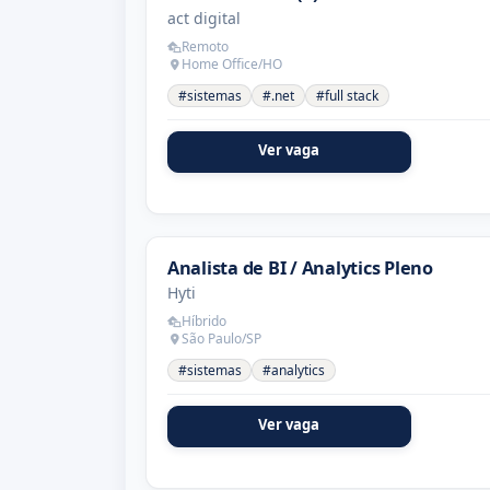
act digital
Remoto
Home Office/HO
#sistemas
#.net
#full stack
Ver vaga
Analista de BI / Analytics Pleno
Hyti
Híbrido
São Paulo/SP
#sistemas
#analytics
Ver vaga