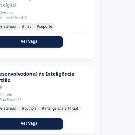
t digital
Remoto
Home Office/HO
#sistemas
#.net
#suporte
Ver vaga
esenvolvedor(a) de Inteligência
tific
K
Híbrido
São Paulo/SP
#sistemas
#python
#inteligência artificial
Ver vaga