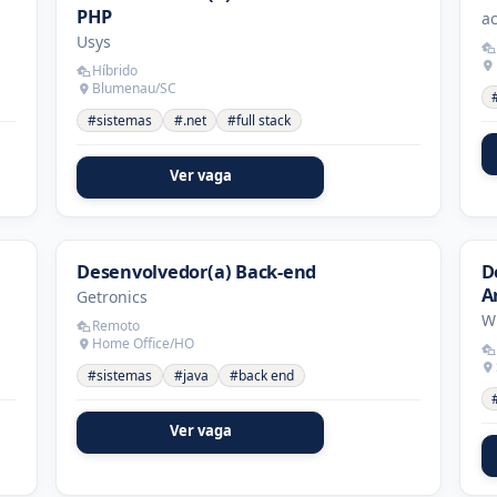
PHP
ac
Usys
Híbrido
Blumenau/SC
#sistemas
#.net
#full stack
Ver vaga
Desenvolvedor(a) Back-end
D
Ar
Getronics
W
Remoto
Home Office/HO
#sistemas
#java
#back end
Ver vaga