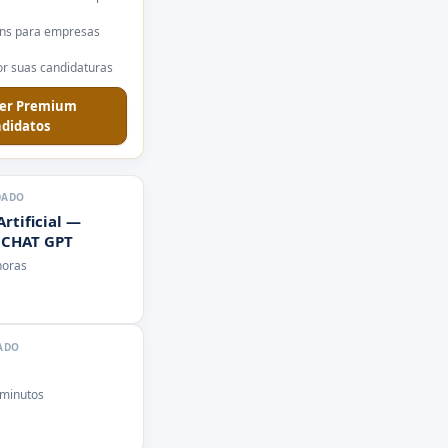
ns para empresas
r suas candidaturas
er Premium
didatos
DADO
Artificial —
 CHAT GPT
horas
ADO
 minutos