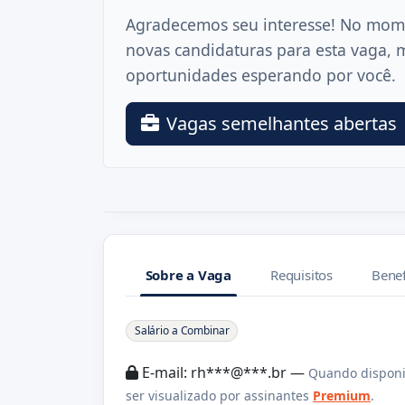
Agradecemos seu interesse! No mom
novas candidaturas para esta vaga, 
oportunidades esperando por você.
Vagas semelhantes abertas
Sobre a Vaga
Requisitos
Benef
Sobre a Vaga
Salário a Combinar
E-mail: rh***@***.br —
Quando disponi
ser visualizado por assinantes
Premium
.