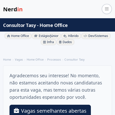
Nerd
in
Consultor Tasy - Home Office
Home Office
Estágio/Júnior
Híbrido
Dev/Sistemas
Infra
Dados
Home
Vagas
Home Office
Processos
Consultor Tasy
Agradecemos seu interesse! No momento,
não estamos aceitando novas candidaturas
para esta vaga, mas temos várias outras
oportunidades esperando por você.
Vagas semelhantes abertas