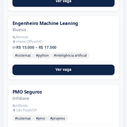
Ver vaga
Engenheiro Machine Leaning
Bluesix
Remoto
Home Office/HO
R$ 15.000 – R$ 17.000
#sistemas
#python
#inteligência artificial
Ver vaga
PMO Seguros
Infobase
Híbrido
São Paulo/SP
#sistemas
#pmo
#projetos