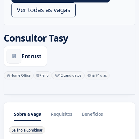
Ver todas as vagas
Consultor Tasy
Entrust
Home Office
Pleno
12 candidatos
há 74 dias
Sobre a Vaga
Requisitos
Benefícios
Sobre a Vaga
Salário a Combinar