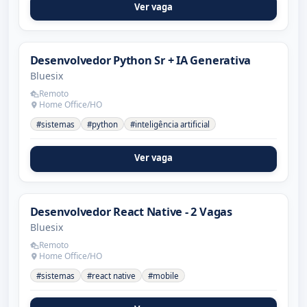
Ver vaga
Desenvolvedor Python Sr + IA Generativa
Bluesix
Remoto
Home Office/HO
#sistemas
#python
#inteligência artificial
Ver vaga
Desenvolvedor React Native - 2 Vagas
Bluesix
Remoto
Home Office/HO
#sistemas
#react native
#mobile