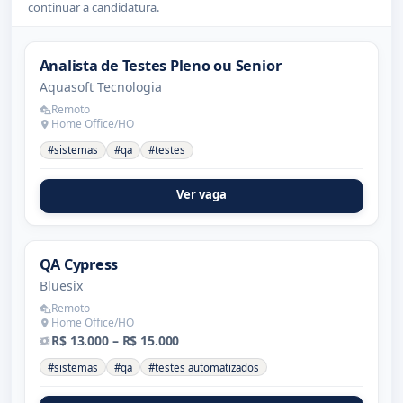
continuar a candidatura.
Analista de Testes Pleno ou Senior
Aquasoft Tecnologia
Remoto
Home Office/HO
#sistemas
#qa
#testes
Ver vaga
QA Cypress
Bluesix
Remoto
Home Office/HO
R$ 13.000 – R$ 15.000
#sistemas
#qa
#testes automatizados