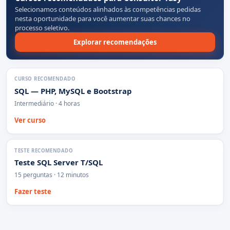
Selecionamos conteúdos alinhados às competências pedidas
nesta oportunidade para você aumentar suas chances no
processo seletivo.
Explorar recomendações
CURSO RECOMENDADO
SQL — PHP, MySQL e Bootstrap
Intermediário · 4 horas
Ver curso
TESTE RECOMENDADO
Teste SQL Server T/SQL
15 perguntas · 12 minutos
Fazer teste