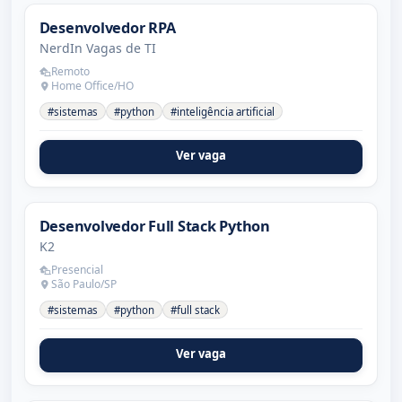
Desenvolvedor RPA
NerdIn Vagas de TI
Remoto
Home Office/HO
#sistemas
#python
#inteligência artificial
Ver vaga
Desenvolvedor Full Stack Python
K2
Presencial
São Paulo/SP
#sistemas
#python
#full stack
Ver vaga