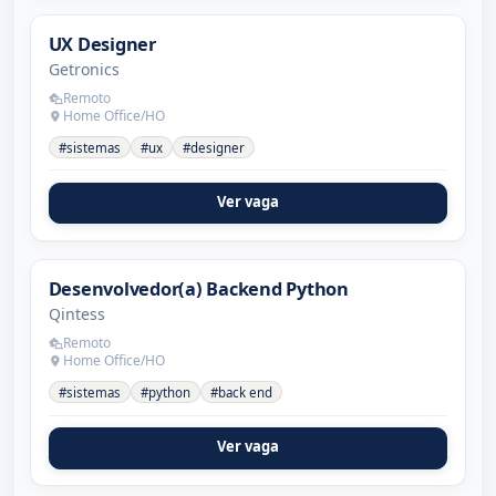
UX Designer
Getronics
Remoto
Home Office/HO
#sistemas
#ux
#designer
Ver vaga
Desenvolvedor(a) Backend Python
Qintess
Remoto
Home Office/HO
#sistemas
#python
#back end
Ver vaga