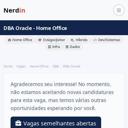
Nerd
in
DBA Oracle - Home Office
Home Office
Estágio/Júnior
Híbrido
Dev/Sistemas
Infra
Dados
Home
Vagas
Home Office
DBA
DBA Oracle
Agradecemos seu interesse! No momento,
não estamos aceitando novas candidaturas
para esta vaga, mas temos várias outras
oportunidades esperando por você.
Vagas semelhantes abertas