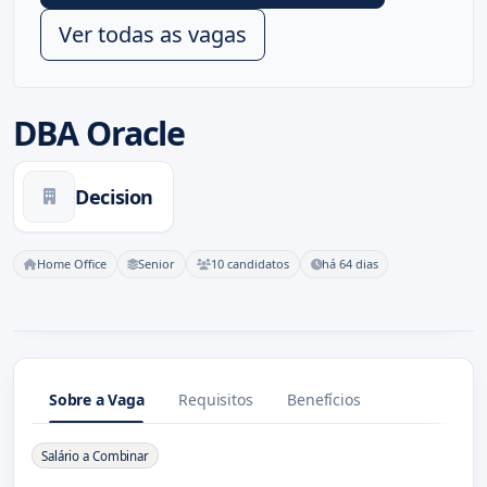
Ver todas as vagas
DBA Oracle
Decision
Home Office
Senior
10 candidatos
há 64 dias
Sobre a Vaga
Requisitos
Benefícios
Sobre a Vaga
Salário a Combinar