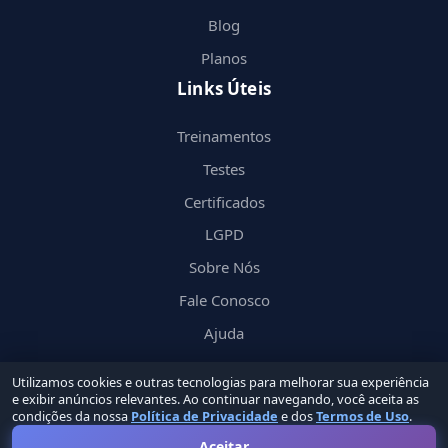
Blog
Planos
Links Úteis
Treinamentos
Testes
Certificados
LGPD
Sobre Nós
Fale Conosco
Ajuda
Utilizamos cookies e outras tecnologias para melhorar sua experiência
e exibir anúncios relevantes. Ao continuar navegando, você aceita as
condições da nossa
Política de Privacidade
e dos
Termos de Uso
.
© 2026 Nerd
in
by Groupin Labs. Todos os direitos reservados.
Aceitar