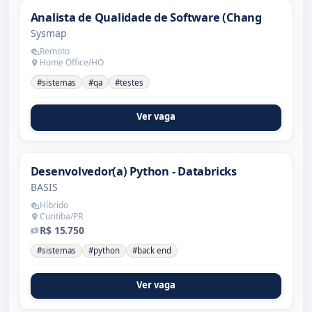
Analista de Qualidade de Software (Chang
Sysmap
Remoto
Home Office/HO
#sistemas
#qa
#testes
Ver vaga
Desenvolvedor(a) Python - Databricks
BASIS
Híbrido
Curitiba/PR
R$ 15.750
#sistemas
#python
#back end
Ver vaga