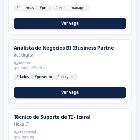
#sistemas
#pmo
#project manager
Ver vaga
Analista de Negócios BI (Business Partne
act digital
Remoto
Home Office/HO
#dados
#power bi
#analytics
Ver vaga
Técnico de Suporte de TI - Icaraí
Hexa IT
Presencial
Niterói/RJ