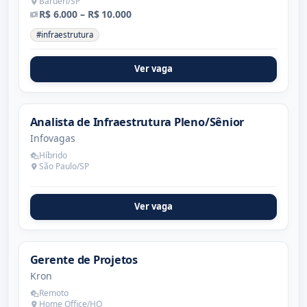
Barueri/SP
R$ 6.000 – R$ 10.000
#infraestrutura
Ver vaga
Analista de Infraestrutura Pleno/Sênior
Infovagas
Híbrido
São Paulo/SP
Ver vaga
Gerente de Projetos
Kron
Remoto
Home Office/HO