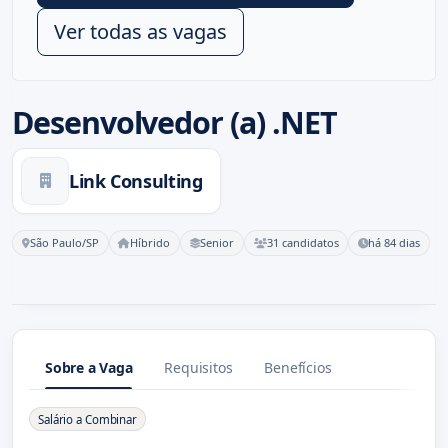
Ver todas as vagas
Desenvolvedor (a) .NET
Link Consulting
São Paulo/SP
Híbrido
Senior
31 candidatos
há 84 dias
Sobre a Vaga
Requisitos
Benefícios
Sobre a Vaga
Salário a Combinar