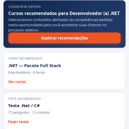
CURADORIA NERDIN
Cursos recomendados para Desenvolvedor (a) .NET
Selecionamos conteúdos alinhados às competências pedidas
nesta oportunidade para você aumentar suas chances no
processo seletivo.
Explorar recomendações
CURSO RECOMENDADO
.NET — Pacote Full Stack
Intermediário · 8 horas
Ver curso
TESTE RECOMENDADO
Teste .Net / C#
15 perguntas · 12 minutos
Fazer teste