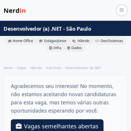
Nerd
in
Desenvolvedor (a) .NET - São Paulo
Home Office
Estágio/Júnior
Híbrido
Dev/Sistemas
Infra
Dados
Home
Vagas
Híbrido
Full Stack
Desenvolvedor (a) .NET
Agradecemos seu interesse! No momento,
não estamos aceitando novas candidaturas
para esta vaga, mas temos várias outras
oportunidades esperando por você.
Vagas semelhantes abertas