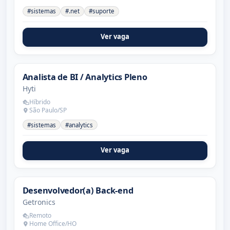
#sistemas
#.net
#suporte
Ver vaga
Analista de BI / Analytics Pleno
Hyti
Híbrido
São Paulo/SP
#sistemas
#analytics
Ver vaga
Desenvolvedor(a) Back-end
Getronics
Remoto
Home Office/HO