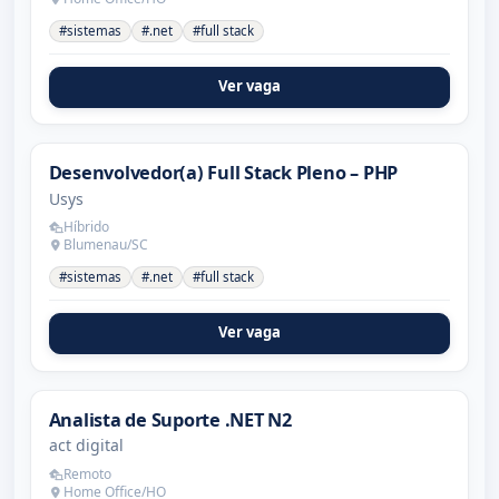
#sistemas
#.net
#full stack
Ver vaga
Desenvolvedor(a) Full Stack Pleno – PHP
Usys
Híbrido
Blumenau/SC
#sistemas
#.net
#full stack
Ver vaga
Analista de Suporte .NET N2
act digital
Remoto
Home Office/HO