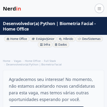
Nerd
in
Desenvolvedor(a) Python | Biometria Facial -
Home Office
Home Office
Estágio/Júnior
Híbrido
Dev/Sistemas
Infra
Dados
Home
Vagas
Home Office
Full Stack
Desenvolvedor(a) Python | Biometria Facial
Agradecemos seu interesse! No momento,
não estamos aceitando novas candidaturas
para esta vaga, mas temos várias outras
oportunidades esperando por você.