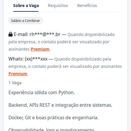
Sobre a Vaga
Requisitos
Benefícios
Sobre a Vaga
Salário a Combinar
E-mail: rh***@***.br —
Quando disponibilizado
pela empresa, o contato poderá ser visualizado por
assinantes
Premium
.
Whats: (xx)***xxx —
Quando disponibilizado pela
empresa, o contato poderá ser visualizado por assinantes
Premium
.
1 Vaga
Experiência sólida com Python.
Backend, APIs REST e integração entre sistemas.
Docker, Git e boas práticas de engenharia.
Observabilidade, logs e monitoramento.