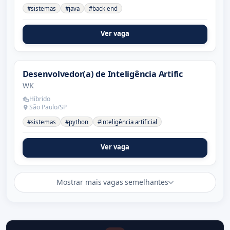
#sistemas
#java
#back end
Ver vaga
Desenvolvedor(a) de Inteligência Artific
WK
Híbrido
São Paulo/SP
#sistemas
#python
#inteligência artificial
Ver vaga
Mostrar mais vagas semelhantes