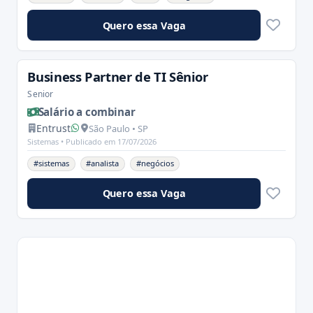
Quero essa Vaga
Business Partner de TI Sênior
Senior
Salário a combinar
Entrust
São Paulo • SP
Sistemas •
Publicado em 17/07/2026
#sistemas
#analista
#negócios
Quero essa Vaga