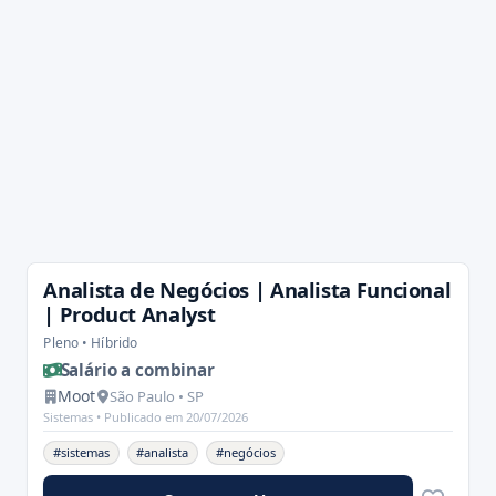
Analista de Negócios | Analista Funcional
| Product Analyst
Pleno • Híbrido
Salário a combinar
Moot
São Paulo • SP
Sistemas •
Publicado em 20/07/2026
#sistemas
#analista
#negócios