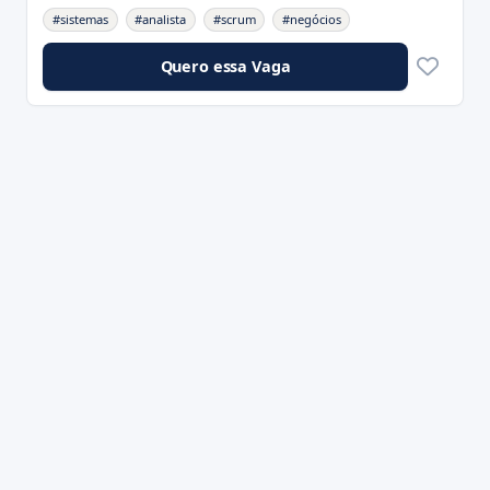
#sistemas
#analista
#scrum
#negócios
Quero essa Vaga