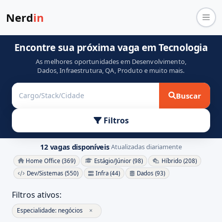
Nerd
in
Encontre sua próxima vaga em Tecnologia
As melhores oportunidades em Desenvolvimento,
Dados, Infraestrutura, QA, Produto e muito mais.
Buscar
Filtros
12 vagas disponíveis
Atualizadas diariamente
·
Home Office (369)
Estágio/Júnior (98)
Híbrido (208)
Dev/Sistemas (550)
Infra (44)
Dados (93)
Filtros ativos:
Especialidade: negócios
×