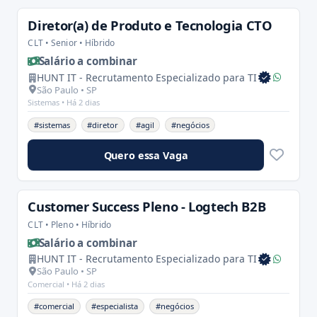
Diretor(a) de Produto e Tecnologia CTO
CLT • Senior • Híbrido
Salário a combinar
HUNT IT - Recrutamento Especializado para TI
São Paulo • SP
Sistemas •
Há 2 dias
#sistemas
#diretor
#agil
#negócios
Quero essa Vaga
Customer Success Pleno - Logtech B2B
CLT • Pleno • Híbrido
Salário a combinar
HUNT IT - Recrutamento Especializado para TI
São Paulo • SP
Comercial •
Há 2 dias
#comercial
#especialista
#negócios