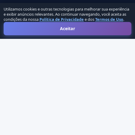
Vagas
Utilizamos cookies e outras tecnologias para melhorar sua experiência
e exibir anúncios relevantes. Ao continuar navegando, você aceita as
Empresas
condições da nossa
Política de Privacidade
e dos
Termos de Uso
.
Cursos
Aceitar
Blog
Planos
Links Úteis
Treinamentos
Testes
Certificados
LGPD
Sobre Nós
Fale Conosco
Ajuda