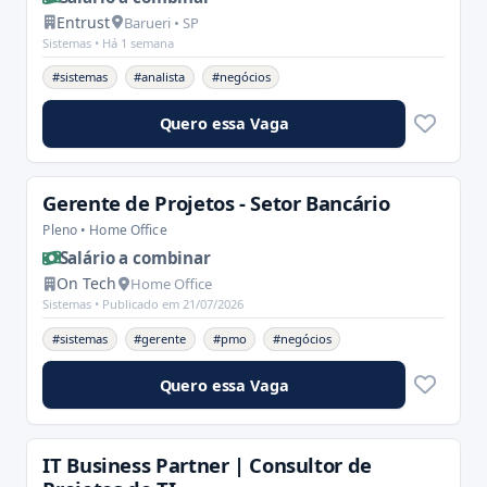
Entrust
Barueri • SP
Sistemas •
Há 1 semana
#sistemas
#analista
#negócios
Quero essa Vaga
Gerente de Projetos - Setor Bancário
Pleno • Home Office
Salário a combinar
On Tech
Home Office
Sistemas •
Publicado em 21/07/2026
#sistemas
#gerente
#pmo
#negócios
Quero essa Vaga
IT Business Partner | Consultor de