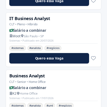
Quero essa Vaga
IT Business Analyst
CLT • Pleno • Híbrido
Salário a combinar
Moot
São Paulo • SP
Sistemas •
Publicado em 20/07/2026
#sistemas
#analista
#negócios
Quero essa Vaga
Business Analyst
CLT • Senior • Home Office
Salário a combinar
K2
Home Office
Sistemas •
Publicado em 17/07/2026
#sistemas
#analista
#uml
#negócios