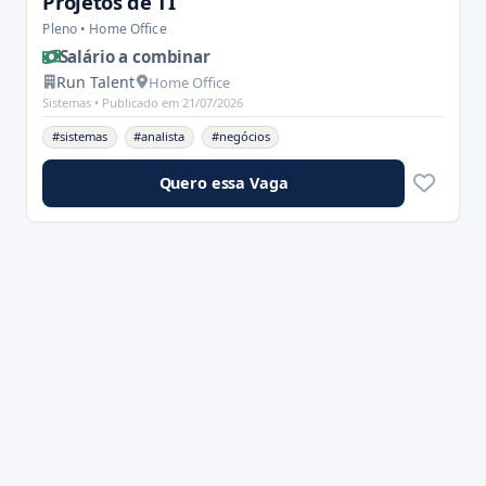
Projetos de TI
Pleno • Home Office
Salário a combinar
Run Talent
Home Office
Sistemas •
Publicado em 21/07/2026
#sistemas
#analista
#negócios
Quero essa Vaga