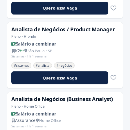
Quero essa Vaga
Analista de Negócios / Product Manager
Pleno • Híbrido
Salário a combinar
K2
São Paulo • SP
Sistemas •
Há 1 semana
#sistemas
#analista
#negócios
Quero essa Vaga
Analista de Negócios (Business Analyst)
Pleno • Home Office
Salário a combinar
Assurance
Home Office
Sistemas •
Há 1 semana