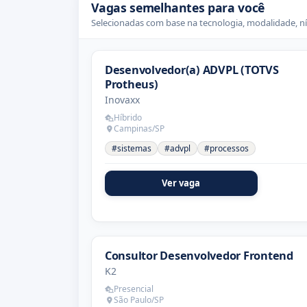
Vagas semelhantes para você
Selecionadas com base na tecnologia, modalidade, ní
Desenvolvedor(a) ADVPL (TOTVS
Protheus)
Inovaxx
Híbrido
Campinas/SP
#sistemas
#advpl
#processos
Ver vaga
Consultor Desenvolvedor Frontend
K2
Presencial
São Paulo/SP