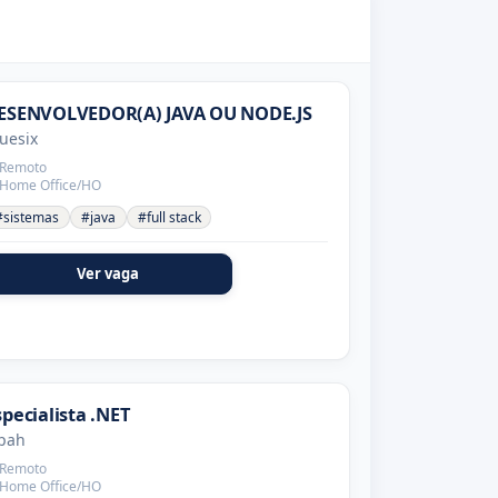
ESENVOLVEDOR(A) JAVA OU NODE.JS
uesix
Remoto
Home Office/HO
#sistemas
#java
#full stack
Ver vaga
specialista .NET
pah
Remoto
Home Office/HO