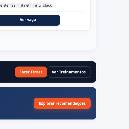
#sistemas
#.net
#full stack
Ver vaga
Fazer Testes
Ver Treinamentos
Explorar recomendações