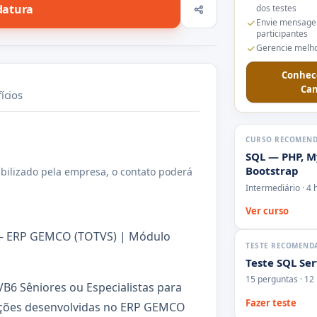
datura
dos testes
Envie mensage
participantes
Gerencie melho
Conhec
Can
ícios
CURSO RECOMEN
SQL — PHP, M
Bootstrap
bilizado pela empresa, o contato poderá
Intermediário · 4 
Ver curso
a – ERP GEMCO (TOTVS) | Módulo
TESTE RECOMEND
Teste SQL Se
15 perguntas · 12
6 Sêniores ou Especialistas para
Fazer teste
luções desenvolvidas no ERP GEMCO