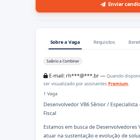
Enviar candi
Sobre a Vaga
Requisitos
Benef
Sobre a Vaga
Salário a Combinar
E-mail: rh***@***.br —
Quando disponi
ser visualizado por assinantes
Premium
.
1 Vaga
Desenvolvedor VB6 Sênior / Especialist
Fiscal
Estamos em busca de Desenvolvedores VB
atuar na sustentação e evolução de so