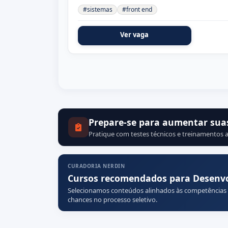
#sistemas
#front end
Ver vaga
Prepare-se para aumentar sua
Pratique com testes técnicos e treinamentos a
CURADORIA NERDIN
Cursos recomendados para Desenv
Selecionamos conteúdos alinhados às competências
chances no processo seletivo.