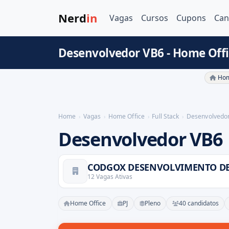
Nerd
in
Vagas
Cursos
Cupons
Can
Desenvolvedor VB6 - Home Off
Hom
Home
Vagas
Home Office
Full Stack
Desenvolvedo
Desenvolvedor VB6
12 Vagas Ativas
Home Office
PJ
Pleno
40 candidatos