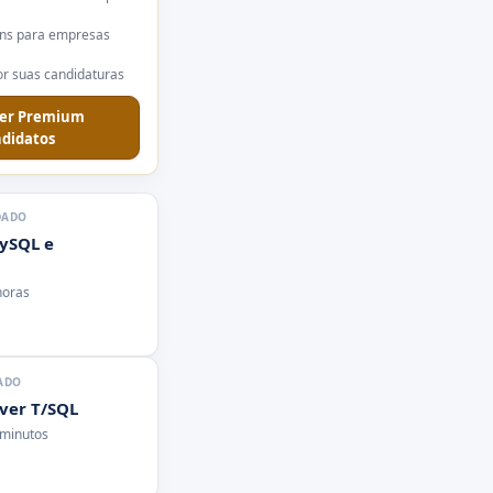
ns para empresas
r suas candidaturas
er Premium
didatos
DADO
ySQL e
horas
ADO
rver T/SQL
 minutos