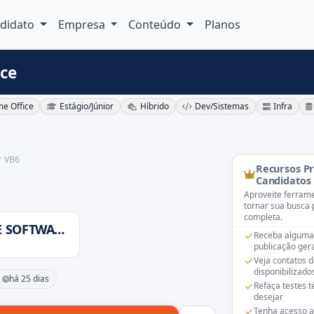
didato
Empresa
Conteúdo
Planos
ice
e Office
Estágio/Júnior
Híbrido
Dev/Sistemas
Infra
r VB6
Recursos P
Candidatos
Aproveite ferrame
tornar sua busca 
completa.
CODGOX DESENVOLVIMENTO DE SOFTWARE LTDA
Receba alguma
publicação gera
Veja contatos 
disponibilizado
há 25 dias
Refaça testes 
desejar
Tenha acesso a