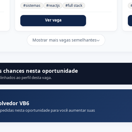
#sistemas
#reactjs
#full stack
Ver vaga
Mostrar mais vagas semelhantes
s chances nesta oportunidade
linhados ao perfil desta vaga.
olvedor VB6
 pedidas nesta oportunidade para você aumentar suas