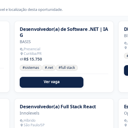
vel e localização desta oportunidade.
Desenvolvedor(a) de Software .NET | IA
D
G
Bl
BASIS
Presencial
Curitiba/PR
R$ 15.750
#sistemas
#.net
#full stack
Ver vaga
Desenvolvedor(a) Full Stack React
E
Innolevels
O
Híbrido
São Paulo/SP