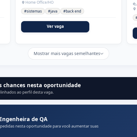
Home Office/HO
#sistemas
#java
#back end
Ver vaga
Mostrar mais vagas semelhantes
s chances nesta oportunidade
linhados ao perfil desta vaga.
Engenheira de QA
 pedidas nesta oportunidade para você aumentar suas