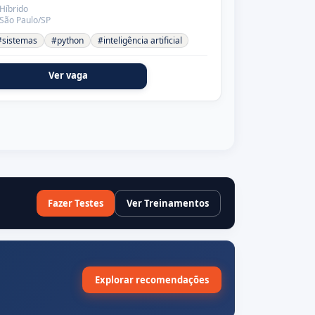
Híbrido
São Paulo/SP
#sistemas
#python
#inteligência artificial
Ver vaga
Fazer Testes
Ver Treinamentos
Explorar recomendações