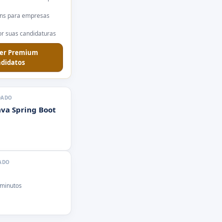
ns para empresas
r suas candidaturas
er Premium
didatos
DADO
ava Spring Boot
ADO
 minutos