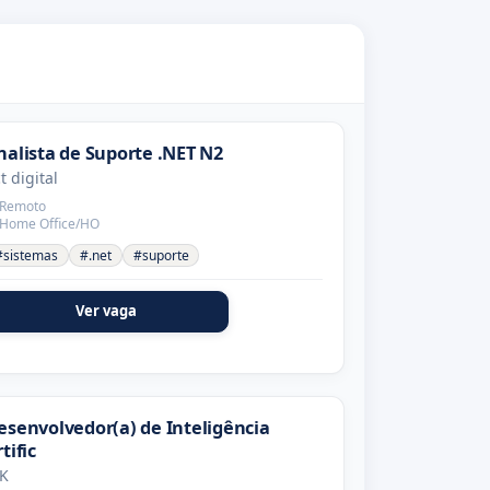
nalista de Suporte .NET N2
t digital
Remoto
Home Office/HO
#sistemas
#.net
#suporte
Ver vaga
esenvolvedor(a) de Inteligência
tific
K