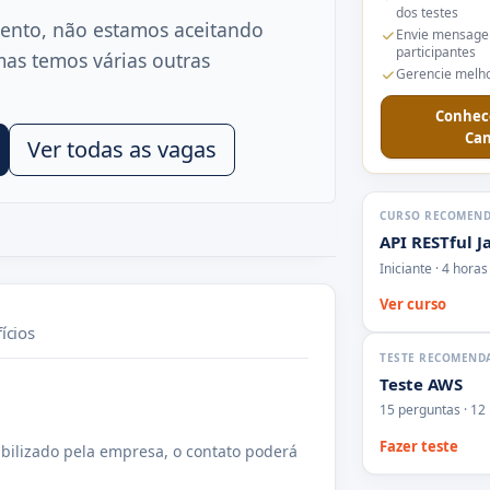
dos testes
ento, não estamos aceitando
Envie mensage
participantes
mas temos várias outras
Gerencie melho
Conhec
Can
Ver todas as vagas
CURSO RECOMEN
API RESTful J
Iniciante · 4 horas
Ver curso
ícios
TESTE RECOMEND
Teste AWS
15 perguntas · 12
Fazer teste
bilizado pela empresa, o contato poderá