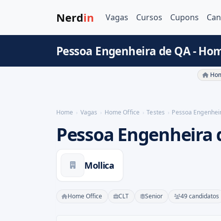
Nerd
in
Vagas
Cursos
Cupons
Can
Pessoa Engenheira de QA - Hom
Hom
Home
Vagas
Home Office
Testes
Pessoa Engenhei
Pessoa Engenheira 
Mollica
Home Office
CLT
Senior
49 candidatos