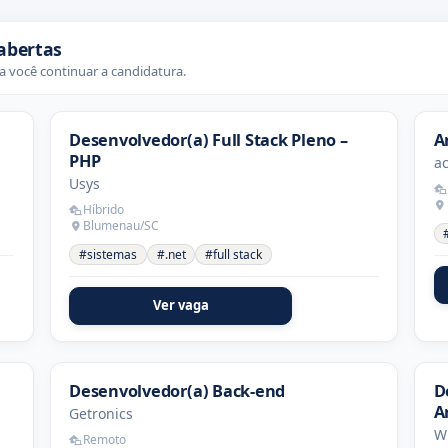
abertas
 você continuar a candidatura.
Desenvolvedor(a) Full Stack Pleno –
A
PHP
ac
Usys
Híbrido
Blumenau/SC
#sistemas
#.net
#full stack
Ver vaga
Desenvolvedor(a) Back-end
D
Ar
Getronics
W
Remoto