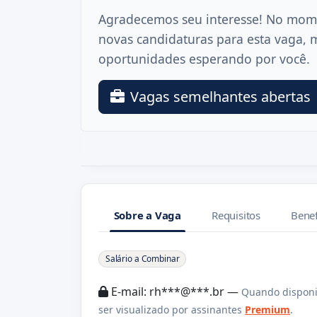
Agradecemos seu interesse! No mom
novas candidaturas para esta vaga, 
oportunidades esperando por você.
Vagas semelhantes abertas
Sobre a Vaga
Requisitos
Benef
Sobre a Vaga
Salário a Combinar
E-mail: rh***@***.br —
Quando disponi
ser visualizado por assinantes
Premium
.