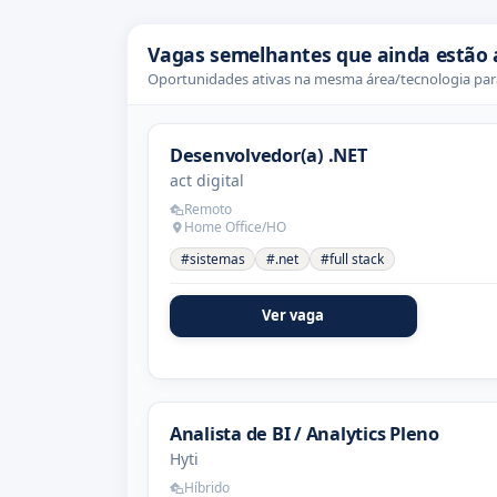
Vagas semelhantes que ainda estão 
Oportunidades ativas na mesma área/tecnologia para
Desenvolvedor(a) .NET
act digital
Remoto
Home Office/HO
#sistemas
#.net
#full stack
Ver vaga
Analista de BI / Analytics Pleno
Hyti
Híbrido