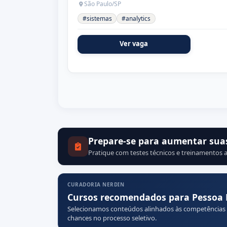
São Paulo/SP
#sistemas
#analytics
Ver vaga
Prepare-se para aumentar sua
Pratique com testes técnicos e treinamentos a
CURADORIA NERDIN
Cursos recomendados para Pessoa 
Selecionamos conteúdos alinhados às competências
chances no processo seletivo.