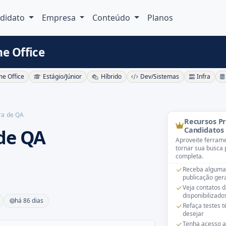
didato
Empresa
Conteúdo
Planos
e Office
e Office
Estágio/Júnior
Híbrido
Dev/Sistemas
Infra
ra de QA
Recursos P
de QA
Candidatos
Aproveite ferrame
tornar sua busca 
completa.
Receba alguma
publicação gera
Veja contatos 
disponibilizado
há 86 dias
Refaça testes 
desejar
Tenha acesso a