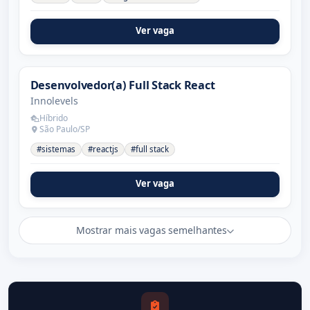
Ver vaga
Desenvolvedor(a) Full Stack React
Innolevels
Híbrido
São Paulo/SP
#sistemas
#reactjs
#full stack
Ver vaga
Mostrar mais vagas semelhantes