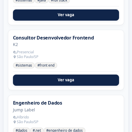
#sistemas
#java
#full stack
Ver vaga
Consultor Desenvolvedor Frontend
K2
Presencial
São Paulo/SP
#sistemas
#front end
Ver vaga
Engenheiro de Dados
Jump Label
Híbrido
São Paulo/SP
#dados
#.net
#engenheiro de dados