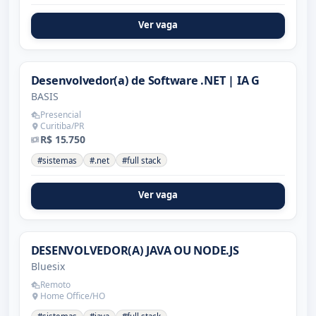
Ver vaga
Desenvolvedor(a) de Software .NET | IA G
BASIS
Presencial
Curitiba/PR
R$ 15.750
#sistemas
#.net
#full stack
Ver vaga
DESENVOLVEDOR(A) JAVA OU NODE.JS
Bluesix
Remoto
Home Office/HO