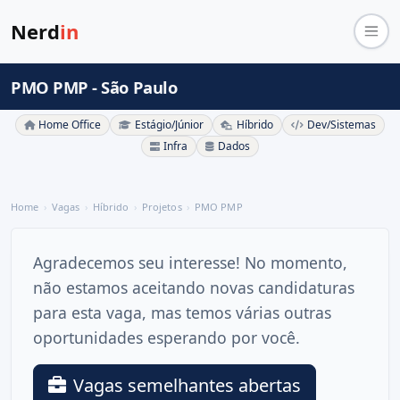
Nerd
in
PMO PMP - São Paulo
Home Office
Estágio/Júnior
Híbrido
Dev/Sistemas
Infra
Dados
Home
Vagas
Híbrido
Projetos
PMO PMP
Agradecemos seu interesse! No momento,
não estamos aceitando novas candidaturas
para esta vaga, mas temos várias outras
oportunidades esperando por você.
Vagas semelhantes abertas