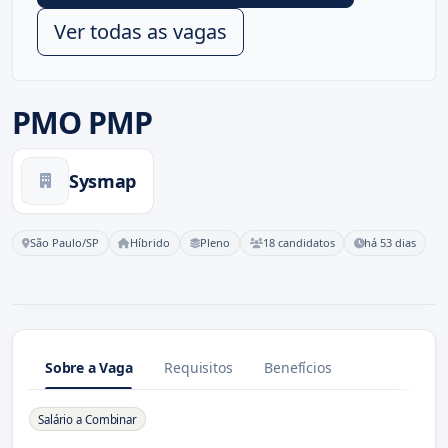
Ver todas as vagas
PMO PMP
Sysmap
São Paulo/SP
Híbrido
Pleno
18 candidatos
há 53 dias
Sobre a Vaga
Requisitos
Benefícios
Sobre a Vaga
Salário a Combinar