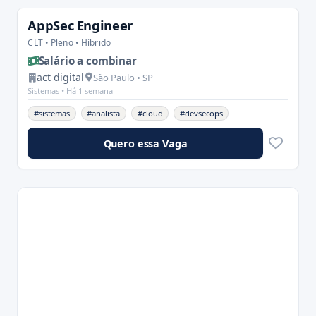
AppSec Engineer
CLT • Pleno • Híbrido
Salário a combinar
act digital
São Paulo • SP
Sistemas •
Há 1 semana
#sistemas
#analista
#cloud
#devsecops
Quero essa Vaga