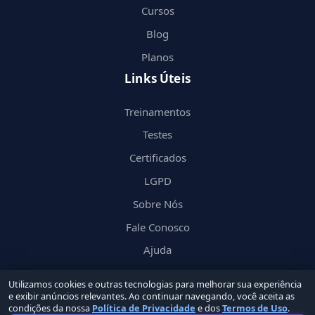
Cursos
Blog
Planos
Links Úteis
Treinamentos
Testes
Certificados
LGPD
Sobre Nós
Fale Conosco
Ajuda
Utilizamos cookies e outras tecnologias para melhorar sua experiência
e exibir anúncios relevantes. Ao continuar navegando, você aceita as
condições da nossa
Política de Privacidade
e dos
Termos de Uso
.
© 2026 Nerd
in
by Groupin Labs. Todos os direitos reservados.