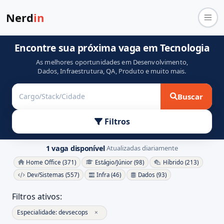
Nerd
in
Encontre sua próxima vaga em Tecnologia
As melhores oportunidades em Desenvolvimento,
Dados, Infraestrutura, QA, Produto e muito mais.
Buscar
Filtros
1 vaga disponível
Atualizadas diariamente
·
Home Office (371)
Estágio/Júnior (98)
Híbrido (213)
Dev/Sistemas (557)
Infra (46)
Dados (93)
Filtros ativos:
Especialidade: devsecops
×