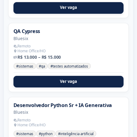
Ver vaga
QA Cypress
Bluesix
Remoto
Home Office/HO
R$ 13.000 – R$ 15.000
#sistemas
#qa
#testes automatizados
Ver vaga
Desenvolvedor Python Sr + IA Generativa
Bluesix
Remoto
Home Office/HO
#sistemas
#python
#inteligência artificial