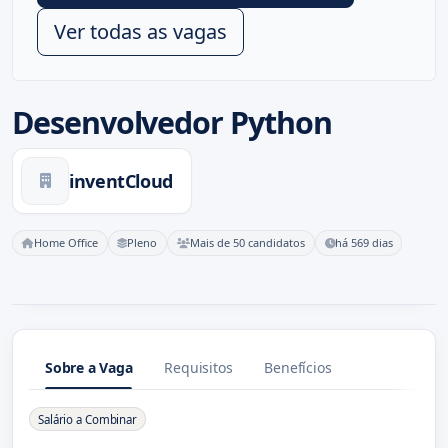
Ver todas as vagas
Desenvolvedor Python
inventCloud
Home Office
Pleno
Mais de 50 candidatos
há 569 dias
Sobre a Vaga
Requisitos
Benefícios
Sobre a Vaga
Salário a Combinar