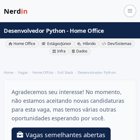
Nerd
in
Desenvolvedor Python - Home Office
Home Office
Estágio/Júnior
Híbrido
Dev/Sistemas
Infra
Dados
Home
Vagas
Home Office
Full Stack
Desenvolvedor Python
Agradecemos seu interesse! No momento,
não estamos aceitando novas candidaturas
para esta vaga, mas temos várias outras
oportunidades esperando por você.
Vagas semelhantes abertas