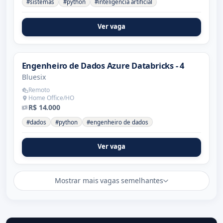
#sistemas
#python
#inteligência artificial
Ver vaga
Engenheiro de Dados Azure Databricks - 4
Bluesix
Remoto
Home Office/HO
R$ 14.000
#dados
#python
#engenheiro de dados
Ver vaga
Mostrar mais vagas semelhantes