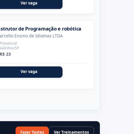
Ver vaga
nstrutor de Programação e robótica
arcello Ensino de Idiomas LTDA
Presencial
Valinhos/SP
R$ 23
Ver vaga
Fazer Testes
Ver Treinamentos