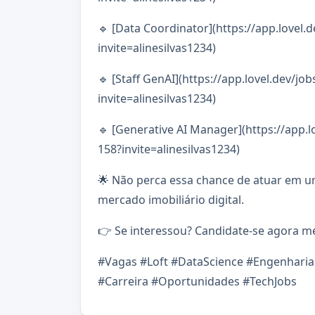
🔹 [Data Coordinator](https://app.lovel.
invite=alinesilvas1234)
🔹 [Staff GenAI](https://app.lovel.dev/job
invite=alinesilvas1234)
🔹 [Generative AI Manager](https://app.l
158?invite=alinesilvas1234)
🌟 Não perca essa chance de atuar em 
mercado imobiliário digital.
👉 Se interessou? Candidate-se agora 
#Vagas #Loft #DataScience #Engenharia
#Carreira #Oportunidades #TechJobs