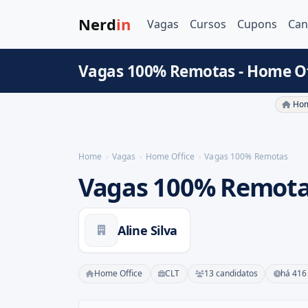
Nerd
in
Vagas
Cursos
Cupons
Can
Vagas 100% Remotas - Home Of
Hom
Home
Vagas
Home Office
Vagas 100% Remotas
Vagas 100% Remot
Aline Silva
Home Office
CLT
13 candidatos
há 416