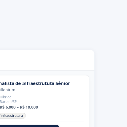
nalista de Infraestrututa Sênior
illenium
Híbrido
Barueri/SP
R$ 6.000 – R$ 10.000
#infraestrutura