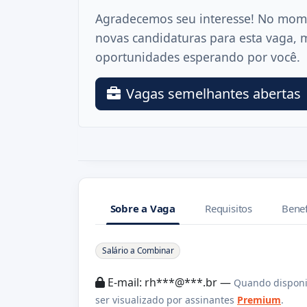
Agradecemos seu interesse! No mom
novas candidaturas para esta vaga, 
oportunidades esperando por você.
Vagas semelhantes abertas
Sobre a Vaga
Requisitos
Benef
Sobre a Vaga
Salário a Combinar
E-mail: rh***@***.br —
Quando disponi
ser visualizado por assinantes
Premium
.