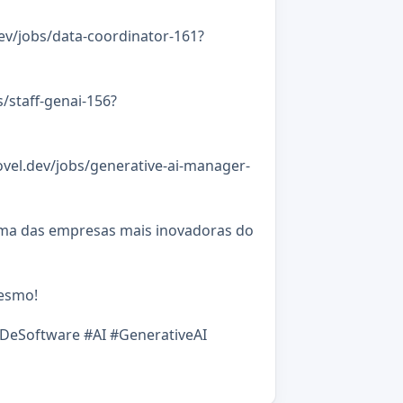
dev/jobs/data-coordinator-161?
s/staff-genai-156?
ovel.dev/jobs/generative-ai-manager-
uma das empresas mais inovadoras do
mesmo!
DeSoftware #AI #GenerativeAI