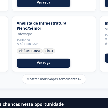
Ver vaga
Analista de Infraestrutura
I
Pleno/Sênior
M
Infovagas
Híbrido
São Paulo/SP
#infraestrutura
#linux
Ver vaga
Mostrar mais vagas semelhantes
s chances nesta oportunidade