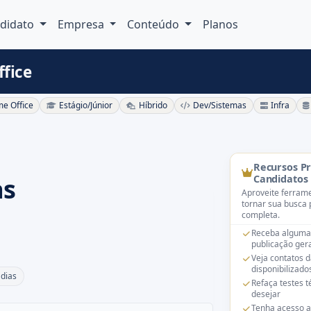
didato
Empresa
Conteúdo
Planos
fice
e Office
Estágio/Júnior
Híbrido
Dev/Sistemas
Infra
Recursos P
as
Candidatos
Aproveite ferrame
tornar sua busca 
completa.
Receba alguma
publicação gera
Veja contatos 
disponibilizado
 dias
Refaça testes 
desejar
Tenha acesso a