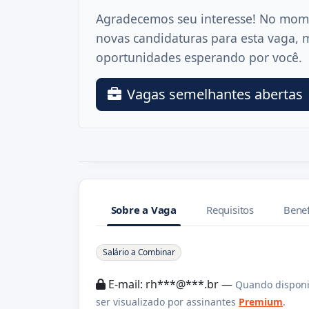
Agradecemos seu interesse! No mom
novas candidaturas para esta vaga, 
oportunidades esperando por você.
Vagas semelhantes abertas
Sobre a Vaga
Requisitos
Benef
Sobre a Vaga
Salário a Combinar
E-mail: rh***@***.br —
Quando disponi
ser visualizado por assinantes
Premium
.