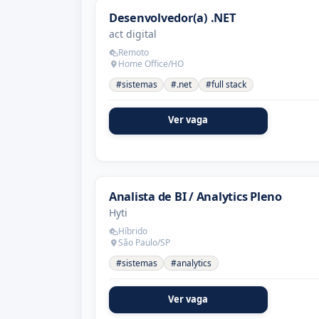
Desenvolvedor(a) .NET
act digital
Remoto
Home Office/HO
#sistemas
#.net
#full stack
Ver vaga
Analista de BI / Analytics Pleno
Hyti
Híbrido
São Paulo/SP
#sistemas
#analytics
Ver vaga