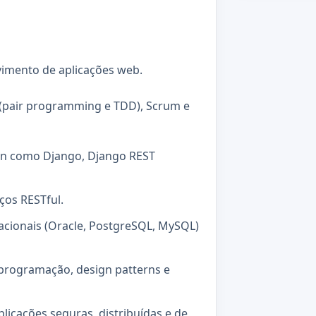
imento de aplicações web.
(pair programming e TDD), Scrum e
n como Django, Django REST
ços RESTful.
acionais (Oracle, PostgreSQL, MySQL)
programação, design patterns e
licações seguras, distribuídas e de