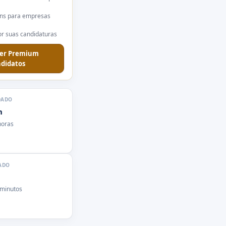
ns para empresas
r suas candidaturas
er Premium
didatos
DADO
n
horas
ADO
 minutos