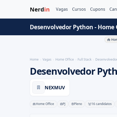
Nerd
in
Vagas
Cursos
Cupons
Can
Desenvolvedor Python - Home 
Hom
Home
Vagas
Home Office
Full Stack
Desenvolvedor
Desenvolvedor Pyt
NEXMUV
Home Office
PJ
Pleno
16 candidatos