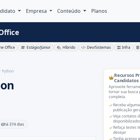
didato
Empresa
Conteúdo
Planos
Office
e Office
Estágio/Júnior
Híbrido
Dev/Sistemas
Infra
 Python
Recursos P
hon
Candidatos
Aproveite ferrame
tornar sua busca 
completa.
Receba alguma
publicação gera
Veja contatos 
disponibilizado
há 374 dias
Refaça testes 
desejar
Tenha acesso a