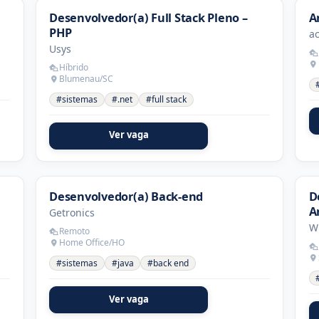
Desenvolvedor(a) Full Stack Pleno –
A
PHP
ac
Usys
Híbrido
Blumenau/SC
#sistemas
#.net
#full stack
Ver vaga
Desenvolvedor(a) Back-end
D
Ar
Getronics
W
Remoto
Home Office/HO
#sistemas
#java
#back end
Ver vaga