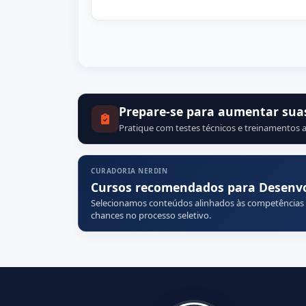
Prepare-se para aumentar sua
Pratique com testes técnicos e treinamentos a
CURADORIA NERDIN
Cursos recomendados para Desenv
Selecionamos conteúdos alinhados às competências
chances no processo seletivo.