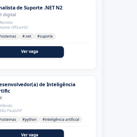
nalista de Suporte .NET N2
t digital
Remoto
Home Office/HO
#sistemas
#.net
#suporte
Ver vaga
esenvolvedor(a) de Inteligência
tific
K
Híbrido
São Paulo/SP
#sistemas
#python
#inteligência artificial
Ver vaga