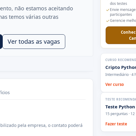
dos testes
ento, não estamos aceitando
Envie mensage
participantes
mas temos várias outras
Gerencie melho
Conhec
Can
Ver todas as vagas
CURSO RECOMEN
Cripto Pytho
Intermediário · 4 
Ver curso
ícios
TESTE RECOMEND
Teste Python
15 perguntas · 12
Fazer teste
bilizado pela empresa, o contato poderá