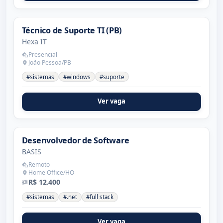
Técnico de Suporte TI (PB)
Hexa IT
Presencial
João Pessoa/PB
#sistemas
#windows
#suporte
Ver vaga
Desenvolvedor de Software
BASIS
Remoto
Home Office/HO
R$ 12.400
#sistemas
#.net
#full stack
Ver vaga