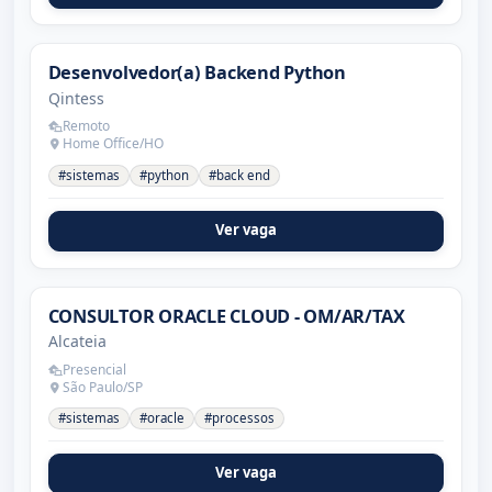
Desenvolvedor(a) Backend Python
Qintess
Remoto
Home Office/HO
#sistemas
#python
#back end
Ver vaga
CONSULTOR ORACLE CLOUD - OM/AR/TAX
Alcateia
Presencial
São Paulo/SP
#sistemas
#oracle
#processos
Ver vaga