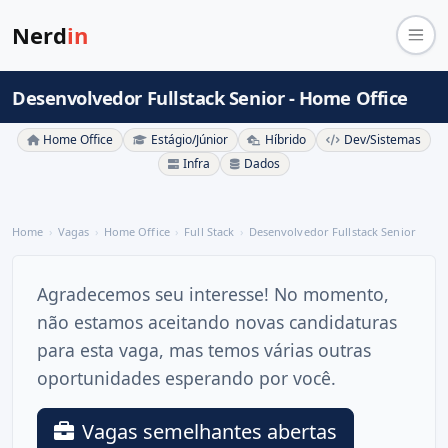
Nerd
in
Desenvolvedor Fullstack Senior - Home Office
Home Office
Estágio/Júnior
Híbrido
Dev/Sistemas
Infra
Dados
Home
Vagas
Home Office
Full Stack
Desenvolvedor Fullstack Senior
Agradecemos seu interesse! No momento,
não estamos aceitando novas candidaturas
para esta vaga, mas temos várias outras
oportunidades esperando por você.
Vagas semelhantes abertas