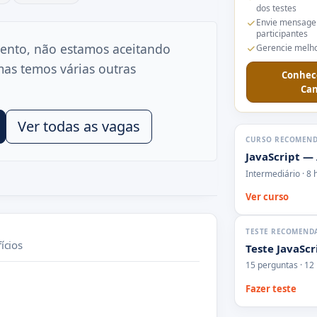
dos testes
Envie mensage
participantes
ento, não estamos aceitando
Gerencie melho
mas temos várias outras
Conhec
Can
Ver todas as vagas
CURSO RECOMEN
JavaScript —
Intermediário · 8 
Ver curso
TESTE RECOMEND
ícios
Teste JavaScr
15 perguntas · 12
Fazer teste