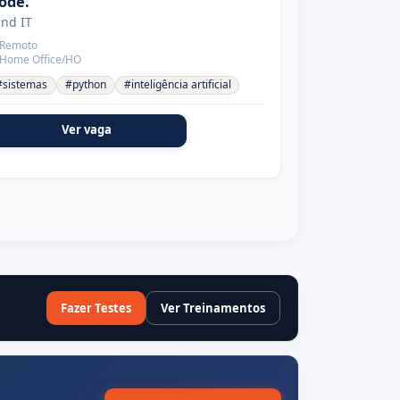
ode.
nd IT
Remoto
Home Office/HO
#sistemas
#python
#inteligência artificial
Ver vaga
Fazer Testes
Ver Treinamentos