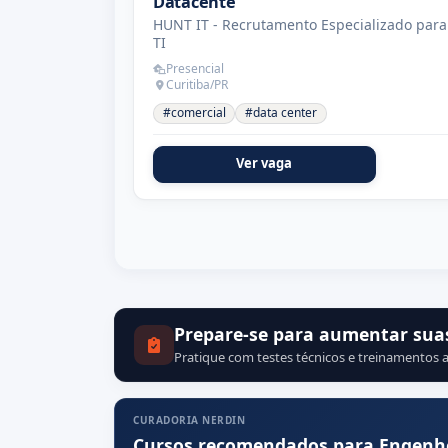
Datacente
HUNT IT - Recrutamento Especializado para
TI
Presencial
Curitiba/PR
#comercial
#data center
Ver vaga
Prepare-se para aumentar sua
Pratique com testes técnicos e treinamentos a
CURADORIA NERDIN
Cursos recomendados para Engenhe