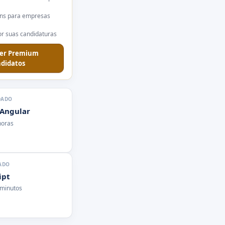
ns para empresas
r suas candidaturas
er Premium
didatos
DADO
 Angular
horas
ADO
ipt
 minutos