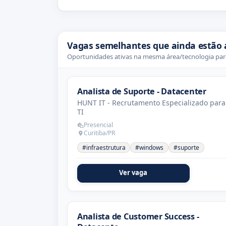
Vagas semelhantes que ainda estão 
Oportunidades ativas na mesma área/tecnologia para
Analista de Suporte - Datacenter
HUNT IT - Recrutamento Especializado para
TI
Presencial
Curitiba/PR
#infraestrutura
#windows
#suporte
Ver vaga
Analista de Customer Success -