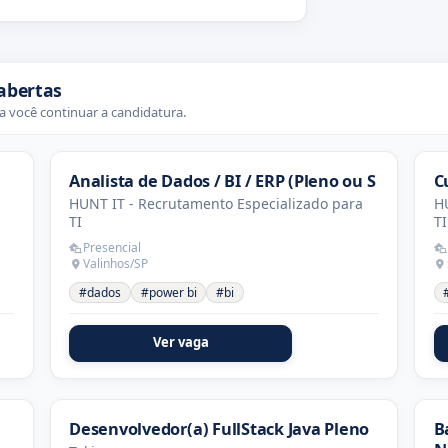
abertas
 você continuar a candidatura.
Analista de Dados / BI / ERP (Pleno ou S
C
HUNT IT - Recrutamento Especializado para
HU
TI
TI
Presencial
Valinhos/SP
#dados
#power bi
#bi
Ver vaga
Desenvolvedor(a) FullStack Java Pleno
B