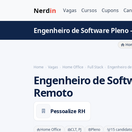
Nerd
in
Vagas
Cursos
Cupons
Can
Engenheiro de Software Pleno 
Hom
Home
Vagas
Home Office
Full Stack
Engenheiro de
Engenheiro de Softw
Remoto
Pessoalize RH
Home Office
CLT, PJ
Pleno
15 candidato