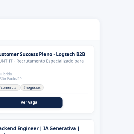
ustomer Success Pleno - Logtech B2B
NT IT - Recrutamento Especializado para
Híbrido
São Paulo/SP
#comercial
#negócios
Ver vaga
ackend Engineer | IA Generativa |