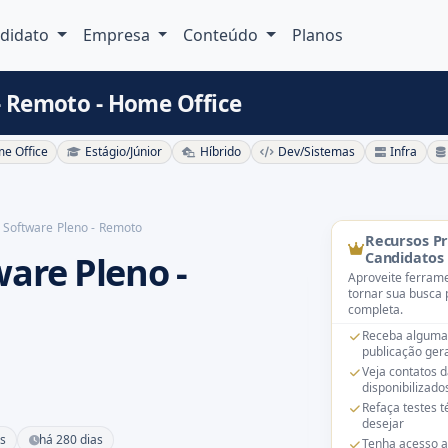
didato
Empresa
Conteúdo
Planos
- Remoto - Home Office
e Office
Estágio/Júnior
Híbrido
Dev/Sistemas
Infra
 Software Pleno - Remoto
Recursos P
are Pleno -
Candidatos
Aproveite ferrame
tornar sua busca 
completa.
Receba alguma
publicação gera
Veja contatos 
disponibilizado
Refaça testes 
desejar
s
há 280 dias
Tenha acesso a