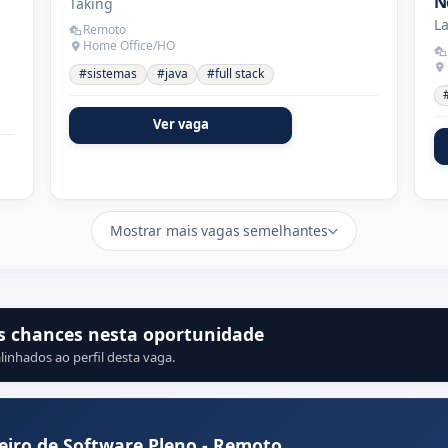
N
Taking
La
Remoto
Home Office/HO
#sistemas
#java
#full stack
Ver vaga
Mostrar mais vagas semelhantes
s chances nesta oportunidade
linhados ao perfil desta vaga.
iro de Software Pleno - Remoto