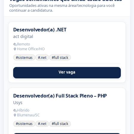
Oportunidades ativas na mesma área/tecnologia para você
continuar a candidatura.
Desenvolvedor(a) .NET
act digital
Remoto
Home Office/HO
#sistemas
#.net
#full stack
Ver vaga
Desenvolvedor(a) Full Stack Pleno – PHP
Usys
Híbrido
Blumenau/SC
#sistemas
#.net
#full stack