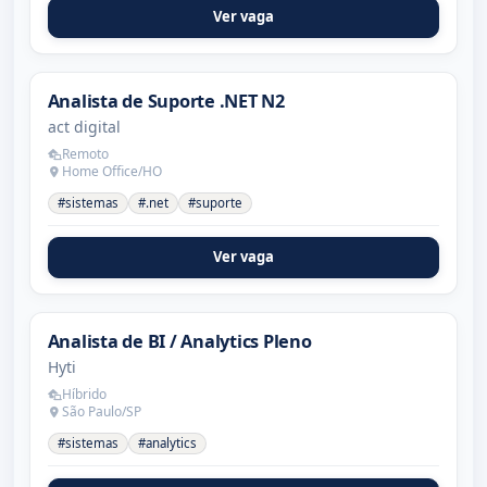
Ver vaga
Analista de Suporte .NET N2
act digital
Remoto
Home Office/HO
#sistemas
#.net
#suporte
Ver vaga
Analista de BI / Analytics Pleno
Hyti
Híbrido
São Paulo/SP
#sistemas
#analytics