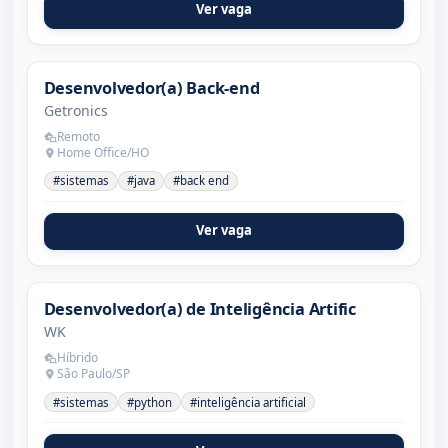
Ver vaga
Desenvolvedor(a) Back-end
Getronics
Remoto
Home Office/HO
#sistemas
#java
#back end
Ver vaga
Desenvolvedor(a) de Inteligência Artific
WK
Híbrido
São Paulo/SP
#sistemas
#python
#inteligência artificial