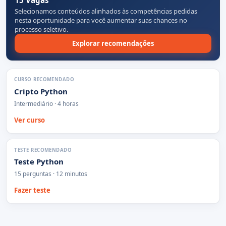
Selecionamos conteúdos alinhados às competências pedidas
nesta oportunidade para você aumentar suas chances no
processo seletivo.
Explorar recomendações
CURSO RECOMENDADO
Cripto Python
Intermediário · 4 horas
Ver curso
TESTE RECOMENDADO
Teste Python
15 perguntas · 12 minutos
Fazer teste