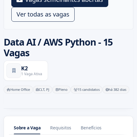
Ver todas as vagas
Data AI / AWS Python - 15
Vagas
K2
1 Vaga Ativa
Home Office
CLT, PJ
Pleno
15 candidatos
há 382 dias
Sobre a Vaga
Requisitos
Benefícios