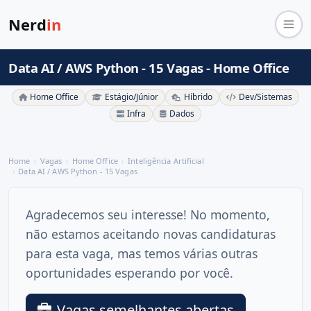
Nerd
in
Data AI / AWS Python - 15 Vagas - Home Office
Home Office
Estágio/Júnior
Híbrido
Dev/Sistemas
Infra
Dados
Home
Vagas
Home Office
Inteligência Artificial
Data AI / AWS Python - 15 Vagas
Agradecemos seu interesse! No momento,
não estamos aceitando novas candidaturas
para esta vaga, mas temos várias outras
oportunidades esperando por você.
Vagas semelhantes abertas