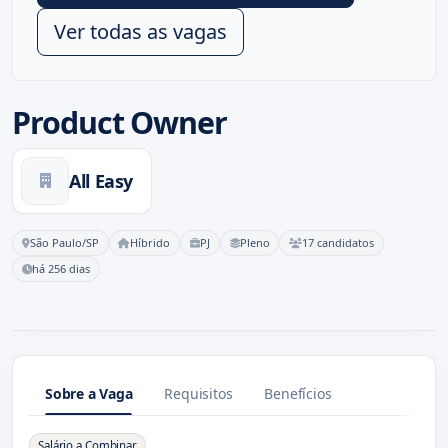
Ver todas as vagas
Product Owner
All Easy
São Paulo/SP
Híbrido
PJ
Pleno
17 candidatos
há 256 dias
Sobre a Vaga
Requisitos
Benefícios
Sobre a Vaga
Salário a Combinar