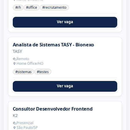
#rh
#office
#recrutamento
Ver vaga
Analista de Sistemas TASY - Bionexo
TASY
Remoto
Home Office/HO
#sistemas
#testes
Ver vaga
Consultor Desenvolvedor Frontend
K2
Presencial
São Paulo/SP