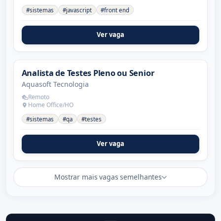
#sistemas
#javascript
#front end
Ver vaga
Analista de Testes Pleno ou Senior
Aquasoft Tecnologia
Remoto
Home Office/HO
#sistemas
#qa
#testes
Ver vaga
Mostrar mais vagas semelhantes