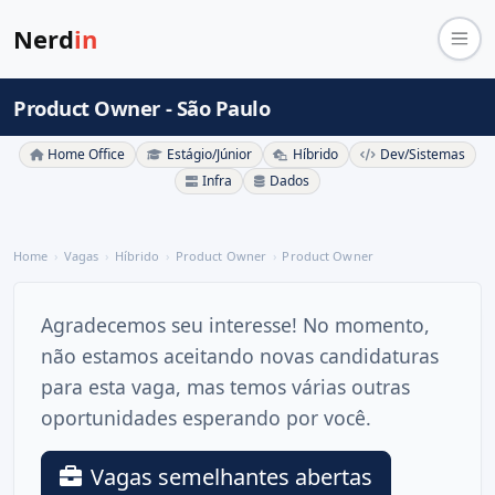
Nerd
in
Product Owner - São Paulo
Home Office
Estágio/Júnior
Híbrido
Dev/Sistemas
Infra
Dados
Home
Vagas
Híbrido
Product Owner
Product Owner
Agradecemos seu interesse! No momento,
não estamos aceitando novas candidaturas
para esta vaga, mas temos várias outras
oportunidades esperando por você.
Vagas semelhantes abertas