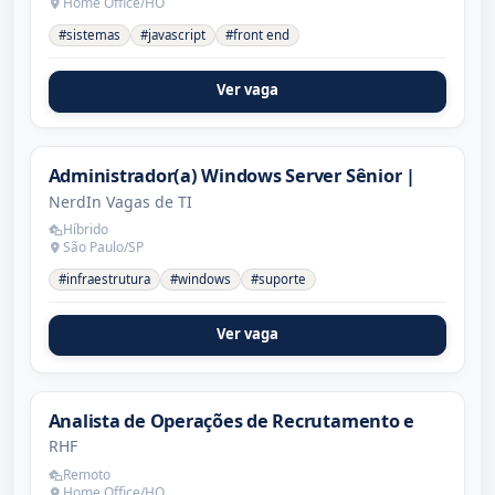
Home Office/HO
#sistemas
#javascript
#front end
Ver vaga
Administrador(a) Windows Server Sênior |
NerdIn Vagas de TI
Híbrido
São Paulo/SP
#infraestrutura
#windows
#suporte
Ver vaga
Analista de Operações de Recrutamento e
RHF
Remoto
Home Office/HO