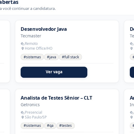
abertas
 você continuar a candidatura.
Desenvolvedor Java
D
Tecmaster
T
Remoto
Home Office/HO
#sistemas
#java
#full stack
Ver vaga
Analista de Testes Sênior – CLT
A
Getronics
I
Presencial
São Paulo/SP
#sistemas
#qa
#testes