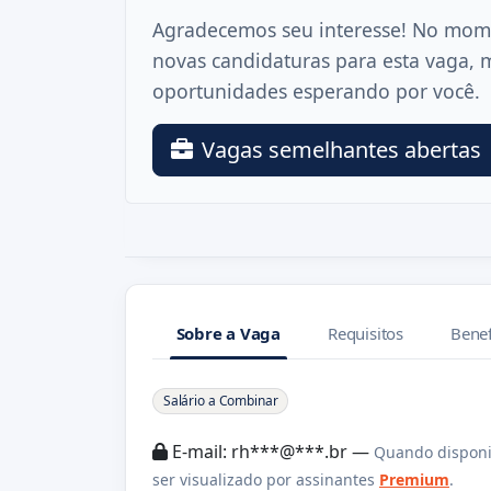
Agradecemos seu interesse! No mom
novas candidaturas para esta vaga, 
oportunidades esperando por você.
Vagas semelhantes abertas
Sobre a Vaga
Requisitos
Benef
Sobre a Vaga
Salário a Combinar
E-mail: rh***@***.br —
Quando disponi
ser visualizado por assinantes
Premium
.