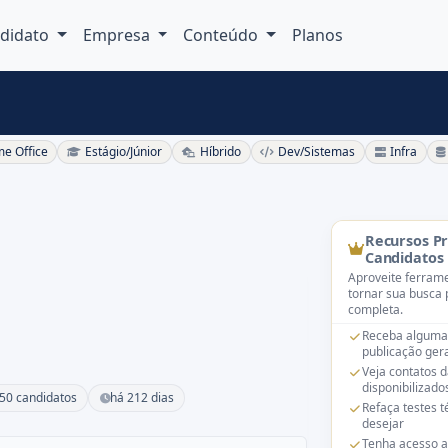
didato
Empresa
Conteúdo
Planos
e Office
Estágio/Júnior
Híbrido
Dev/Sistemas
Infra
Recursos P
Candidatos
Aproveite ferrame
tornar sua busca 
completa.
Receba alguma
publicação gera
Veja contatos 
disponibilizado
50 candidatos
há 212 dias
Refaça testes 
desejar
Tenha acesso a