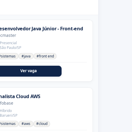
esenvolvedor Java Júnior - Front-end
ecmaster
Presencial
São Paulo/SP
#sistemas
#java
#front end
Ver vaga
nalista Cloud AWS
nfobase
Híbrido
Barueri/SP
#sistemas
#aws
#cloud