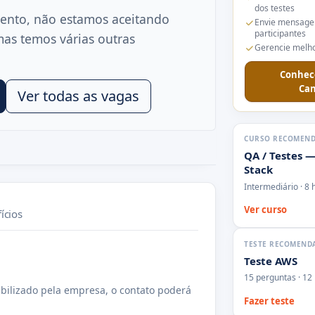
dos testes
ento, não estamos aceitando
Envie mensage
participantes
mas temos várias outras
Gerencie melho
Conhec
Can
Ver todas as vagas
CURSO RECOMEN
QA / Testes —
Stack
Intermediário · 8 
Ver curso
ícios
TESTE RECOMEND
Teste AWS
15 perguntas · 12
bilizado pela empresa, o contato poderá
Fazer teste