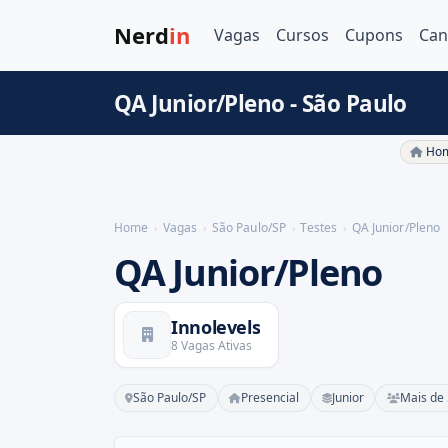
Nerd
in
Vagas
Cursos
Cupons
Can
QA Junior/Pleno - São Paulo
Hom
Home
Vagas
São Paulo/SP
Testes
QA Junior/Pleno
QA Junior/Pleno
Innolevels
8 Vagas Ativas
São Paulo/SP
Presencial
Junior
Mais de 