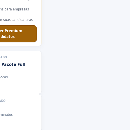
ns para empresas
r suas candidaturas
er Premium
didatos
DADO
 Pacote Full
horas
ADO
 minutos