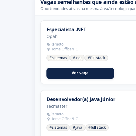
Vagas semelhantes que ainda estão 
Oportunidades ativas na mesma área/tecnologia para
Especialista .NET
Opah
Remoto
Home Office/HO
#sistemas
#.net
#full stack
Ver vaga
Desenvolvedor(a) Java Júnior
Tecmaster
Remoto
Home Office/HO
#sistemas
#java
#full stack