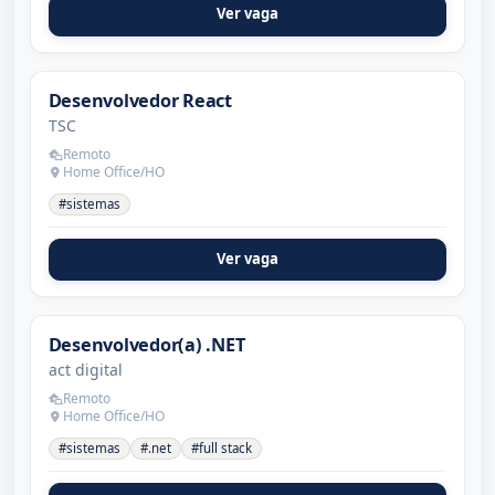
Ver vaga
Desenvolvedor React
TSC
Remoto
Home Office/HO
#sistemas
Ver vaga
Desenvolvedor(a) .NET
act digital
Remoto
Home Office/HO
#sistemas
#.net
#full stack