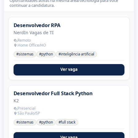
Oportunidades ativas na mesma área/tecnologia para você
continuar a candidatura.
Desenvolvedor RPA
NerdIn Vagas de TI
Remoto
Home Office/HO
#sistemas
#python
#inteligência artificial
Ver vaga
Desenvolvedor Full Stack Python
K2
Presencial
São Paulo/SP
#sistemas
#python
#full stack
Ver vaga