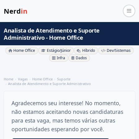
Nerd
in
Analista de Atendimento e Suporte
Administrativo - Home Office
Home Office
Estágio/Júnior
Híbrido
Dev/Sistemas
Infra
Dados
Home
Vagas
Home Office
Suporte
Analista de Atendimento e Suporte Administrativo
Agradecemos seu interesse! No momento,
não estamos aceitando novas candidaturas
para esta vaga, mas temos várias outras
oportunidades esperando por você.