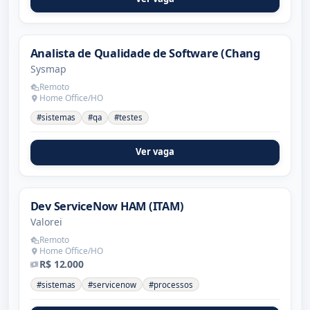
Analista de Qualidade de Software (Chang
Sysmap
Remoto
Home Office/HO
#sistemas
#qa
#testes
Ver vaga
Dev ServiceNow HAM (ITAM)
Valorei
Remoto
Home Office/HO
R$ 12.000
#sistemas
#servicenow
#processos