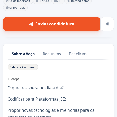
Rio de Janeiro/RJ
Híbrido
CLT
18 candidatos
há 1021 dias
Enviar candidatura
Sobre a Vaga
Requisitos
Benefícios
Sobre a Vaga
Salário a Combinar
1 Vaga
O que te espera no dia a dia?
Codificar para Plataformas JEE;
Propor novas tecnologias e melhorias para os