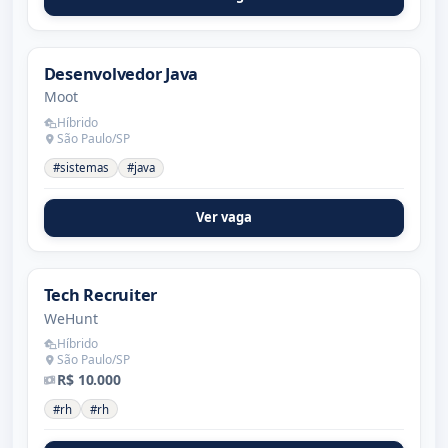
Desenvolvedor Java
Moot
Híbrido
São Paulo/SP
#sistemas
#java
Ver vaga
Tech Recruiter
WeHunt
Híbrido
São Paulo/SP
R$ 10.000
#rh
#rh