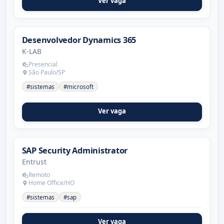
Ver vaga
Desenvolvedor Dynamics 365
K-LAB
Presencial
São Paulo/SP
#sistemas
#microsoft
Ver vaga
SAP Security Administrator
Entrust
Remoto
Home Office/HO
#sistemas
#sap
Ver vaga