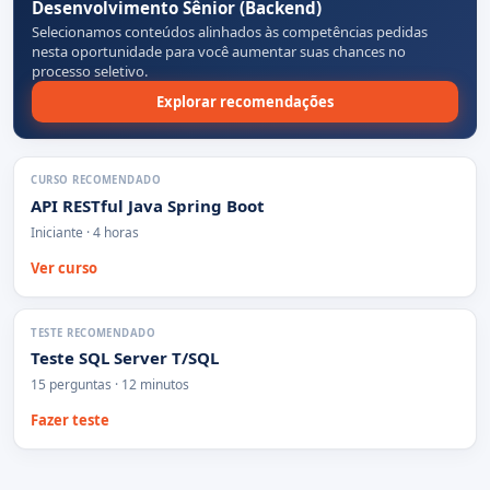
Desenvolvimento Sênior (Backend)
Selecionamos conteúdos alinhados às competências pedidas
nesta oportunidade para você aumentar suas chances no
processo seletivo.
Explorar recomendações
CURSO RECOMENDADO
API RESTful Java Spring Boot
Iniciante · 4 horas
Ver curso
TESTE RECOMENDADO
Teste SQL Server T/SQL
15 perguntas · 12 minutos
Fazer teste