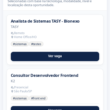
Selecionadas com base na tecnologia, modalidade, nível e
localização desta oportunidade.
Analista de Sistemas TASY - Bionexo
TASY
Remoto
Home Office/HO
#sistemas
#testes
Ver vaga
Consultor Desenvolvedor Frontend
K2
Presencial
São Paulo/SP
#sistemas
#front end