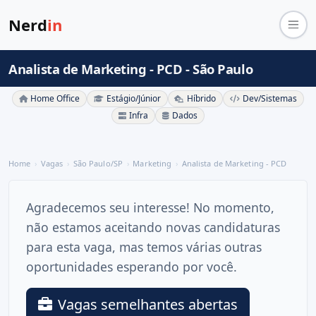
Nerd
in
Analista de Marketing - PCD - São Paulo
Home Office
Estágio/Júnior
Híbrido
Dev/Sistemas
Infra
Dados
Home
Vagas
São Paulo/SP
Marketing
Analista de Marketing - PCD
Agradecemos seu interesse! No momento,
não estamos aceitando novas candidaturas
para esta vaga, mas temos várias outras
oportunidades esperando por você.
Vagas semelhantes abertas