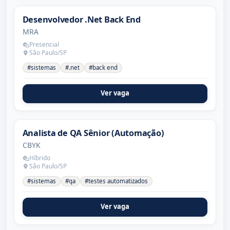
Desenvolvedor .Net Back End
MRA
Presencial
São Paulo/SP
#sistemas
#.net
#back end
Ver vaga
Analista de QA Sênior (Automação)
CBYK
Híbrido
São Paulo/SP
#sistemas
#qa
#testes automatizados
Ver vaga