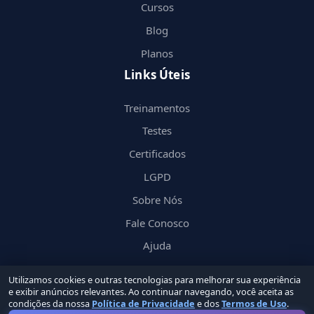
Cursos
Blog
Planos
Links Úteis
Treinamentos
Testes
Certificados
LGPD
Sobre Nós
Fale Conosco
Ajuda
Utilizamos cookies e outras tecnologias para melhorar sua experiência
e exibir anúncios relevantes. Ao continuar navegando, você aceita as
condições da nossa
Política de Privacidade
e dos
Termos de Uso
.
© 2026 Nerd
in
by Groupin Labs. Todos os direitos reservados.