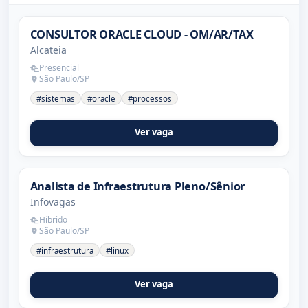
CONSULTOR ORACLE CLOUD - OM/AR/TAX
Alcateia
Presencial
São Paulo/SP
#sistemas
#oracle
#processos
Ver vaga
Analista de Infraestrutura Pleno/Sênior
Infovagas
Híbrido
São Paulo/SP
#infraestrutura
#linux
Ver vaga