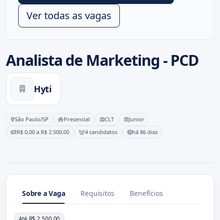
Ver todas as vagas
Analista de Marketing - PCD
Hyti
São Paulo/SP
Presencial
CLT
Junior
R$ 0,00 a R$ 2.500,00
4 candidatos
há 86 dias
Sobre a Vaga
Requisitos
Benefícios
Sobre a Vaga
Até R$ 2.500,00