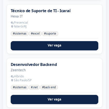
Técnico de Suporte de TI - Icaraí
Hexa IT
Presencial
Niterói/RJ
#sistemas
#excel
#suporte
Ver vaga
Desenvolvedor Backend
Zeentech
Híbrido
São Paulo/SP
#sistemas
#.net
#back end
Ver vaga