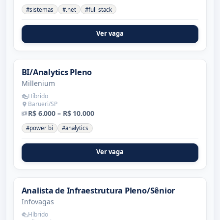
#sistemas
#.net
#full stack
Ver vaga
BI/Analytics Pleno
Millenium
Híbrido
Barueri/SP
R$ 6.000 – R$ 10.000
#power bi
#analytics
Ver vaga
Analista de Infraestrutura Pleno/Sênior
Infovagas
Híbrido