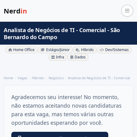
Nerd
in
Analista de Negócios de TI - Comercial - São
Bernardo do Campo
Home Office
Estágio/Júnior
Híbrido
Dev/Sistemas
Infra
Dados
Home
Vagas
Híbrido
Negócios
Analista de Negócios de TI - Comercial
Agradecemos seu interesse! No momento,
não estamos aceitando novas candidaturas
para esta vaga, mas temos várias outras
oportunidades esperando por você.