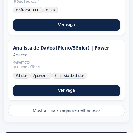
São Paulo/SP
#infraestrutura
#linux
Ver vaga
Analista de Dados (Pleno/Sênior) | Power
Adecco
Remoto
Home Office/HO
#dados
#power bi
#analista de dados
Ver vaga
Mostrar mais vagas semelhantes