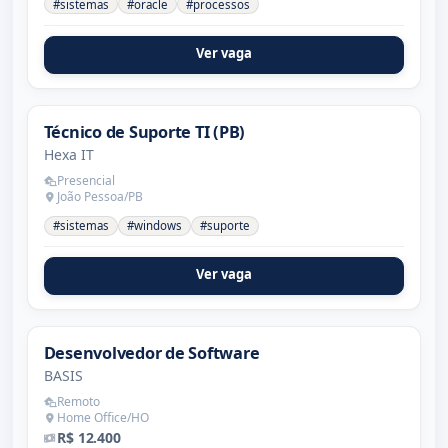
#sistemas
#oracle
#processos
Ver vaga
Técnico de Suporte TI (PB)
Hexa IT
Presencial
João Pessoa/PB
#sistemas
#windows
#suporte
Ver vaga
Desenvolvedor de Software
BASIS
Remoto
Home Office/HO
R$ 12.400