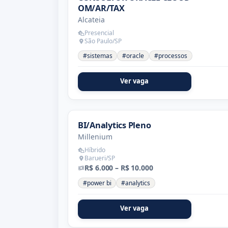
OM/AR/TAX
Alcateia
Presencial
São Paulo/SP
#sistemas
#oracle
#processos
Ver vaga
BI/Analytics Pleno
Millenium
Híbrido
Barueri/SP
R$ 6.000 – R$ 10.000
#power bi
#analytics
Ver vaga