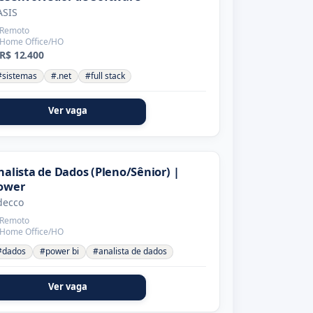
ASIS
Remoto
Home Office/HO
R$ 12.400
#sistemas
#.net
#full stack
Ver vaga
nalista de Dados (Pleno/Sênior) |
ower
decco
Remoto
Home Office/HO
#dados
#power bi
#analista de dados
Ver vaga