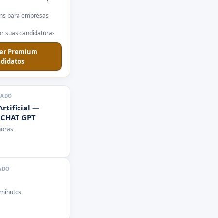
ns para empresas
r suas candidaturas
er Premium
didatos
DADO
Artificial —
 CHAT GPT
horas
ADO
 minutos