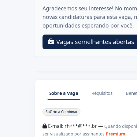
Agradecemos seu interesse! No mom
novas candidaturas para esta vaga, 
oportunidades esperando por você.
Vagas semelhantes abertas
Sobre a Vaga
Requisitos
Benef
Sobre a Vaga
Salário a Combinar
E-mail: rh***@***.br —
Quando disponi
ser visualizado por assinantes
Premium
.