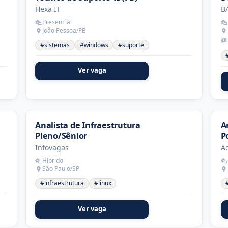
Hexa IT
B
Presencial
João Pessoa/PB
#sistemas
#windows
#suporte
Ver vaga
Analista de Infraestrutura
A
Pleno/Sênior
P
Infovagas
A
Híbrido
São Paulo/SP
#infraestrutura
#linux
Ver vaga