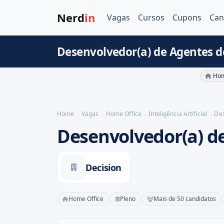
Nerd
in
Vagas
Cursos
Cupons
Can
Desenvolvedor(a) de Agentes de
Hom
Home
Vagas
Home Office
Inteligência Artificial
Des
Desenvolvedor(a) d
Decision
Home Office
Pleno
Mais de 50 candidatos