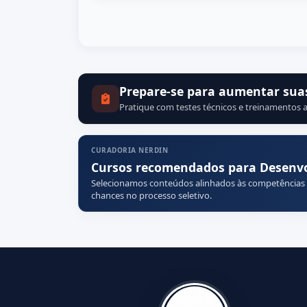
Prepare-se para aumentar sua
Pratique com testes técnicos e treinamentos a
CURADORIA NERDIN
Cursos recomendados para Desenvol
Selecionamos conteúdos alinhados às competências
chances no processo seletivo.