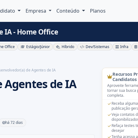
didato
Empresa
Conteúdo
Planos
 IA - Home Office
e Office
Estágio/Júnior
Híbrido
Dev/Sistemas
Infra
envolvedor(a) de Agentes de IA
Recursos P
e Agentes de IA
Candidatos
Aproveite ferrame
tornar sua busca 
completa.
Receba alguma
publicação gera
Veja contatos 
disponibilizado
há 72 dias
Refaça testes 
desejar
Tenha acesso a