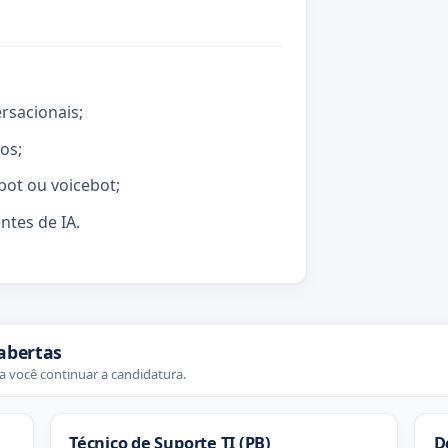
rsacionais;
os;
bot ou voicebot;
tes de IA.
abertas
 você continuar a candidatura.
Técnico de Suporte TI (PB)
D