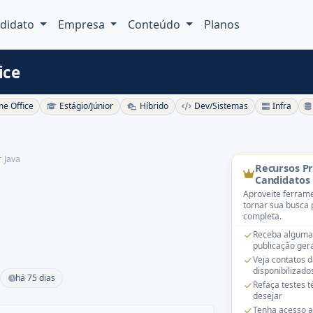
didato
Empresa
Conteúdo
Planos
ice
e Office
Estágio/Júnior
Híbrido
Dev/Sistemas
Infra
 Java
Recursos P
Candidatos
Aproveite ferrame
tornar sua busca 
completa.
Receba alguma
publicação gera
Veja contatos 
disponibilizado
há 75 dias
Refaça testes 
desejar
Tenha acesso a