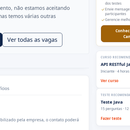
dos testes
ento, não estamos aceitando
Envie mensage
participantes
mas temos várias outras
Gerencie melho
Conhec
Can
Ver todas as vagas
CURSO RECOMEN
API RESTful J
Iniciante · 4 horas
Ver curso
ícios
TESTE RECOMEND
Teste Java
15 perguntas · 12
Fazer teste
bilizado pela empresa, o contato poderá