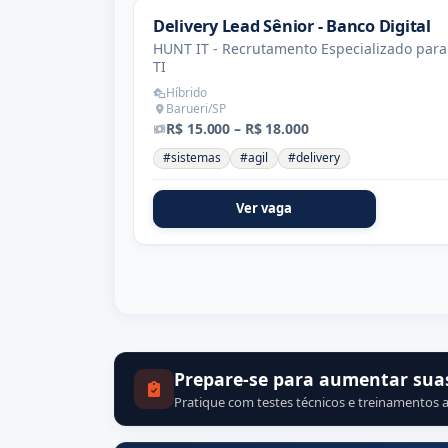
Delivery Lead Sênior - Banco Digital
HUNT IT - Recrutamento Especializado para
TI
Híbrido
Barueri/SP
R$ 15.000 – R$ 18.000
#sistemas
#agil
#delivery
Ver vaga
Prepare-se para aumentar sua
Pratique com testes técnicos e treinamentos a