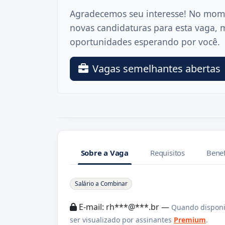
Agradecemos seu interesse! No mom
novas candidaturas para esta vaga, 
oportunidades esperando por você.
Vagas semelhantes abertas
Sobre a Vaga
Requisitos
Benef
Sobre a Vaga
Salário a Combinar
E-mail: rh***@***.br —
Quando disponi
ser visualizado por assinantes
Premium
.