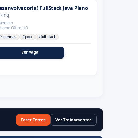
esenvolvedor(a) FullStack Java Pleno
aking
Remoto
Home Office/HO
#sistemas
#java
#full stack
Ver vaga
Fazer Testes
Ver Treinamentos