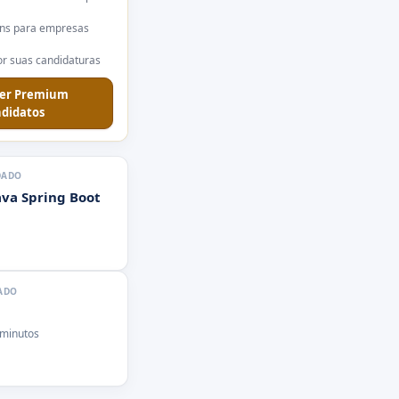
ns para empresas
r suas candidaturas
er Premium
didatos
DADO
ava Spring Boot
ADO
 minutos