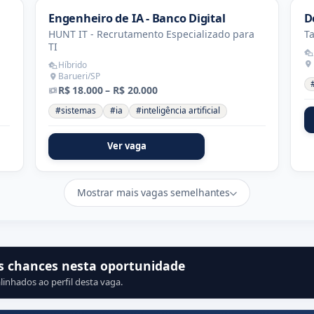
Engenheiro de IA - Banco Digital
D
HUNT IT - Recrutamento Especializado para
T
TI
Híbrido
Barueri/SP
R$ 18.000 – R$ 20.000
#sistemas
#ia
#inteligência artificial
Ver vaga
Mostrar mais vagas semelhantes
s chances nesta oportunidade
linhados ao perfil desta vaga.