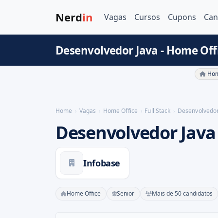
Nerd
in
Vagas
Cursos
Cupons
Can
Desenvolvedor Java - Home Off
Hom
Home
Vagas
Home Office
Full Stack
Desenvolvedor
Desenvolvedor Java
Infobase
Home Office
Senior
Mais de 50 candidatos