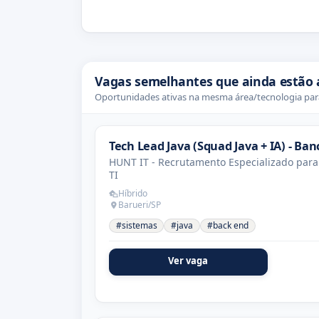
Vagas semelhantes que ainda estão 
Oportunidades ativas na mesma área/tecnologia para
Tech Lead Java (Squad Java + IA) - Ban
HUNT IT - Recrutamento Especializado para
TI
Híbrido
Barueri/SP
#sistemas
#java
#back end
Ver vaga