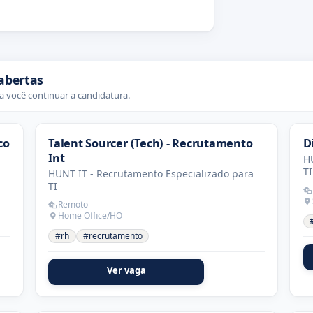
abertas
 você continuar a candidatura.
co
Talent Sourcer (Tech) - Recrutamento
D
Int
HU
TI
HUNT IT - Recrutamento Especializado para
TI
Remoto
Home Office/HO
#rh
#recrutamento
Ver vaga