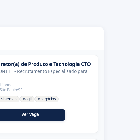
iretor(a) de Produto e Tecnologia CTO
NT IT - Recrutamento Especializado para
Híbrido
São Paulo/SP
#sistemas
#agil
#negócios
Ver vaga