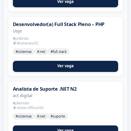
Ver vaga
Desenvolvedor(a) Full Stack Pleno – PHP
Usys
Híbrido
Blumenau/SC
#sistemas
#.net
#full stack
Ver vaga
Analista de Suporte .NET N2
act digital
Remoto
Home Office/HO
#sistemas
#.net
#suporte
Ver vaga