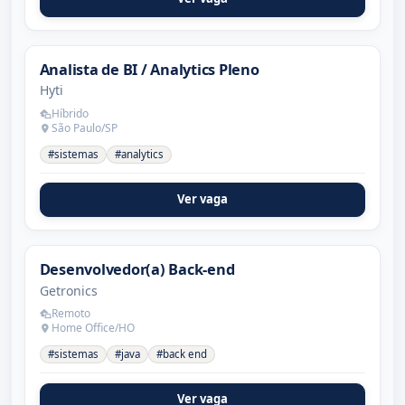
Analista de BI / Analytics Pleno
Hyti
Híbrido
São Paulo/SP
#sistemas
#analytics
Ver vaga
Desenvolvedor(a) Back-end
Getronics
Remoto
Home Office/HO
#sistemas
#java
#back end
Ver vaga