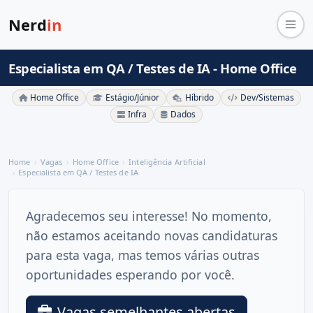
Nerd
in
Especialista em QA / Testes de IA - Home Office
Home Office
Estágio/Júnior
Híbrido
Dev/Sistemas
Infra
Dados
Home
Vagas
Home Office
Inteligência Artificial
Especialista em QA / Testes de IA
Agradecemos seu interesse! No momento,
não estamos aceitando novas candidaturas
para esta vaga, mas temos várias outras
oportunidades esperando por você.
Vagas semelhantes abertas