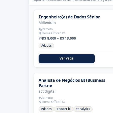
Engenheiro(a) de Dados Sênior
Millenium
Remoto
Home Office/HO
R$ 8.000 – R$ 13.000
#dados
Ver vaga
Analista de Negócios BI (Business
Partne
act digital
Remoto
Home Office/HO
#dados
#power bi
#analytics