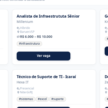
Analista de Infraestrututa Sênior
G
Millenium
K
Híbrido
Barueri/SP
R$ 6.000 – R$ 10.000
#infraestrutura
Ver vaga
Técnico de Suporte de TI - Icaraí
D
Hexa IT
Z
Presencial
Niterói/RJ
#sistemas
#excel
#suporte