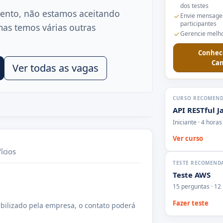
dos testes
ento, não estamos aceitando
Envie mensage
participantes
mas temos várias outras
Gerencie melho
Conhec
Can
Ver todas as vagas
CURSO RECOMEN
API RESTful J
Iniciante · 4 horas
Ver curso
ícios
TESTE RECOMEND
Teste AWS
15 perguntas · 12
Fazer teste
bilizado pela empresa, o contato poderá