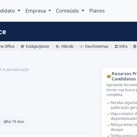
didato
Empresa
Conteúdo
Planos
ce
e Office
Estágio/Júnior
Híbrido
Dev/Sistemas
Infra
A Automatização
Recursos P
Candidatos
Aproveite ferrame
tornar sua busca 
completa.
Receba alguma
publicação gera
Veja contatos 
disponibilizado
há 79 dias
Refaça testes 
desejar
Tenha acesso a