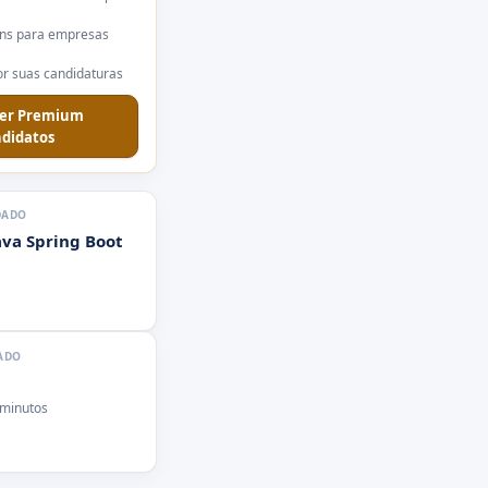
ns para empresas
r suas candidaturas
er Premium
didatos
DADO
ava Spring Boot
ADO
 minutos