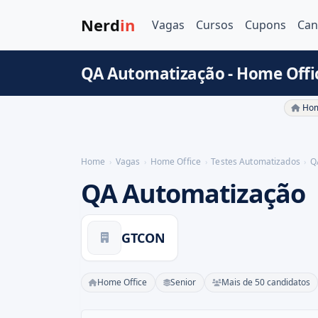
Nerd
in
Vagas
Cursos
Cupons
Can
QA Automatização - Home Offi
Hom
Home
Vagas
Home Office
Testes Automatizados
Q
QA Automatização
GTCON
Home Office
Senior
Mais de 50 candidatos