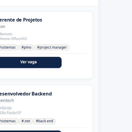
erente de Projetos
ron
Remoto
Home Office/HO
#sistemas
#pmo
#project manager
Ver vaga
esenvolvedor Backend
eentech
Híbrido
São Paulo/SP
#sistemas
#.net
#back end