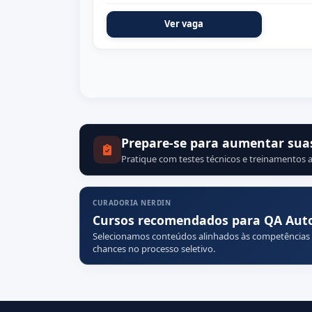
Ver vaga
Prepare-se para aumentar sua
Pratique com testes técnicos e treinamentos a
CURADORIA NERDIN
Cursos recomendados para QA Aut
Selecionamos conteúdos alinhados às competências
chances no processo seletivo.