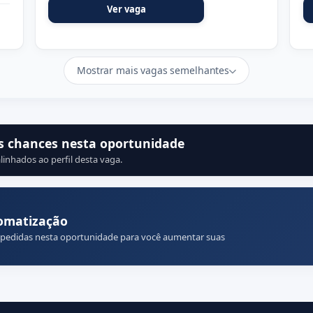
Ver vaga
Mostrar mais vagas semelhantes
s chances nesta oportunidade
linhados ao perfil desta vaga.
omatização
 pedidas nesta oportunidade para você aumentar suas