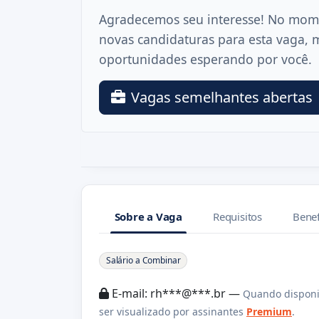
Agradecemos seu interesse! No mom
novas candidaturas para esta vaga, 
oportunidades esperando por você.
Vagas semelhantes abertas
Sobre a Vaga
Requisitos
Benef
Sobre a Vaga
Salário a Combinar
E-mail: rh***@***.br —
Quando disponi
ser visualizado por assinantes
Premium
.