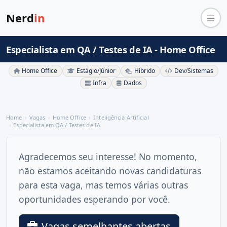
Nerd
in
Especialista em QA / Testes de IA - Home Office
Home Office
Estágio/Júnior
Híbrido
Dev/Sistemas
Infra
Dados
Home
Vagas
Home Office
Inteligência Artificial
Especialista em QA / Testes de IA
Agradecemos seu interesse! No momento,
não estamos aceitando novas candidaturas
para esta vaga, mas temos várias outras
oportunidades esperando por você.
Vagas semelhantes abertas