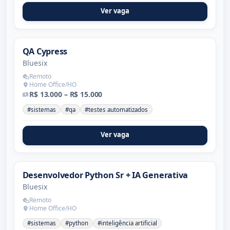
Ver vaga
QA Cypress
Bluesix
Remoto
Home Office/HO
R$ 13.000 – R$ 15.000
#sistemas
#qa
#testes automatizados
Ver vaga
Desenvolvedor Python Sr + IA Generativa
Bluesix
Remoto
Home Office/HO
#sistemas
#python
#inteligência artificial