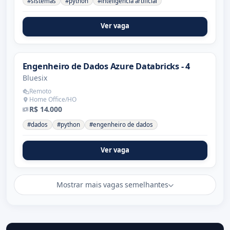
#sistemas
#python
#inteligência artificial
Ver vaga
Engenheiro de Dados Azure Databricks - 4
Bluesix
Remoto
Home Office/HO
R$ 14.000
#dados
#python
#engenheiro de dados
Ver vaga
Mostrar mais vagas semelhantes