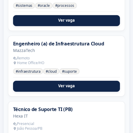
#sistemas
#oracle
#processos
Ver vaga
Engenheiro (a) de Infraestrutura Cloud
MazzaTech
Remoto
Home Office/HO
#infraestrutura
#cloud
#suporte
Ver vaga
Técnico de Suporte TI (PB)
Hexa IT
Presencial
João Pessoa/PB