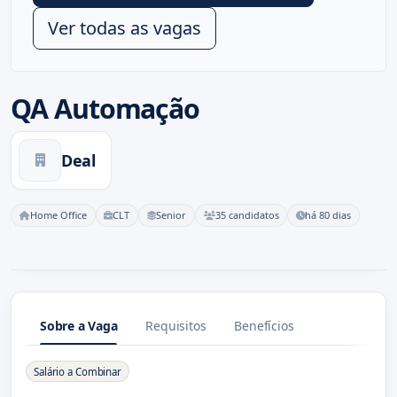
Ver todas as vagas
QA Automação
Deal
Home Office
CLT
Senior
35 candidatos
há 80 dias
Sobre a Vaga
Requisitos
Benefícios
Sobre a Vaga
Salário a Combinar