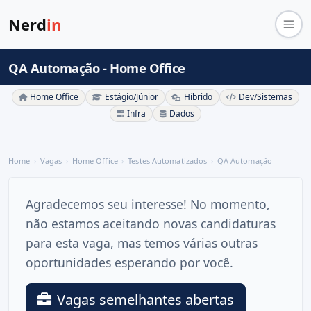
Nerd
in
QA Automação - Home Office
Home Office
Estágio/Júnior
Híbrido
Dev/Sistemas
Infra
Dados
Home
Vagas
Home Office
Testes Automatizados
QA Automação
Agradecemos seu interesse! No momento,
não estamos aceitando novas candidaturas
para esta vaga, mas temos várias outras
oportunidades esperando por você.
Vagas semelhantes abertas