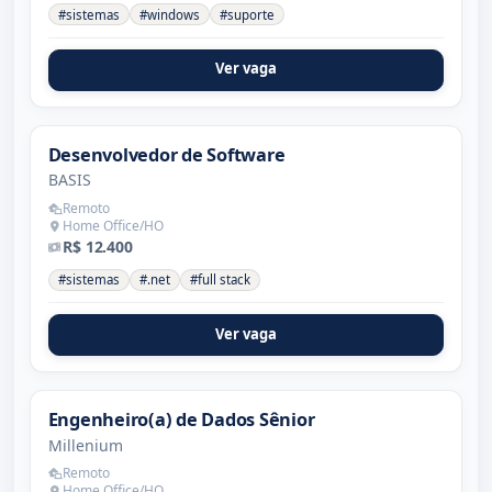
#sistemas
#windows
#suporte
Ver vaga
Desenvolvedor de Software
BASIS
Remoto
Home Office/HO
R$ 12.400
#sistemas
#.net
#full stack
Ver vaga
Engenheiro(a) de Dados Sênior
Millenium
Remoto
Home Office/HO